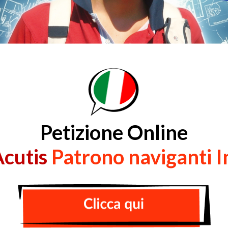
Petizione Online
Acutis
Patrono naviganti I