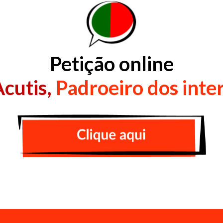
Petição online
cutis,
Padroeiro dos inte