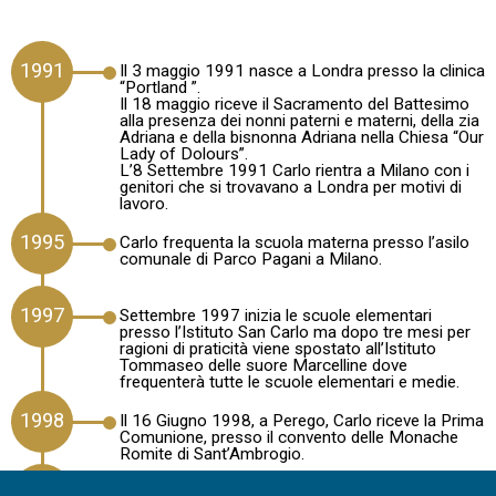
1991
Il 3 maggio 1991 nasce a Londra presso la clinica
“Portland ”.
Il 18 maggio riceve il Sacramento del Battesimo
alla presenza dei nonni paterni e materni, della zia
Adriana e della bisnonna Adriana nella Chiesa “Our
Lady of Dolours”.
L’8 Settembre 1991 Carlo rientra a Milano con i
genitori che si trovavano a Londra per motivi di
lavoro.
1995
Carlo frequenta la scuola materna presso l’asilo
comunale di Parco Pagani a Milano.
1997
Settembre 1997 inizia le scuole elementari
presso l’Istituto San Carlo ma dopo tre mesi per
ragioni di praticità viene spostato all’Istituto
Tommaseo delle suore Marcelline dove
frequenterà tutte le scuole elementari e medie.
1998
Il 16 Giugno 1998, a Perego, Carlo riceve la Prima
Comunione, presso il convento delle Monache
Romite di Sant’Ambrogio.
2003
Il 24 Maggio 2003 riceve il Sacramento della