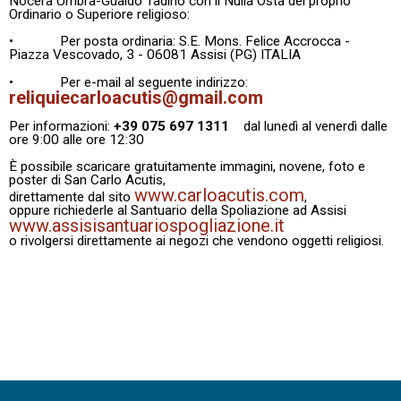
Nocera Umbra-Gualdo Tadino con il Nulla Osta del proprio
Ordinario o Superiore religioso:
• Per posta ordinaria: S.E. Mons. Felice Accrocca -
Piazza Vescovado, 3 - 06081 Assisi (PG) ITALIA
• Per e-mail al seguente indirizzo:
reliquiecarloacutis@gmail.com
Per informazioni:
+39 075 697 1311
dal lunedì al venerdì dalle
ore 9:00 alle ore 12:30
È possibile scaricare gratuitamente immagini, novene, foto e
poster di San Carlo Acutis,
www.carloacutis.com
direttamente dal sito
,
oppure richiederle al Santuario della Spoliazione ad Assisi
www.assisisantuariospogliazione.it
o rivolgersi direttamente ai negozi che vendono oggetti religiosi.