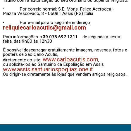
Tadino com a autorização do seu Ordinário ou Superior religioso:
• Por correio normal: S.E. Mons. Felice Accrocca -
Piazza Vescovado, 3 - 06081 Assis (PG) Itália
• Por e-mail para o seguinte endereço:
reliquiecarloacutis@gmail.com
Para informações:
+39 075 697 1311
de segunda a sexta-
feira, das 9h00 às 12h30
É possível descarregar gratuitamente imagens, novenas, fotos e
posters de São Carlo Acutis,
www.carloacutis.com
diretamente do site
,
ou solicitá-los ao Santuário da Espoliação em Assis
www.assisisantuariospogliazione.it
Ou dirigir-se diretamente às lojas que vendem artigos religiosos..