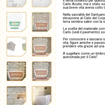
Il tema richiesto per quest
Carlo Acutis, ma è stato so
sua breve vita aveva colto l
Nella sacralità del Santuari
elevazione al Cielo del Corp
terra sembra salire con la
La scelta del materiale com
Carlo (vedi il pavimento) so
Per conoscere e lasciarsi i
vita, figure amiche e passi
prendere vita grazie ad un
A sugellare come un timbro 
autostrada per il Cielo”.