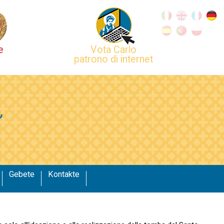
e
Vota Carlo
patrono di internet
,
Gebete
Kontakte