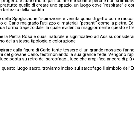
o progetto è stato molto particolare e toccante perché non si limitava
prattutto quello di creare uno spazio, un luogo dove “respirare” e con
a bellezza della santità.
o della Spogliazione l’ispirazione è venuta quasi di getto come racco
o di Carlo malgrado l’utilizzo di materiali “pesanti” come la pietra. 
 sua forma trapezoidale, la quale evidenzia maggiormente questo effe
e la Pietra Rosa è quasi naturale e significativo ad Assisi, consider
no della stessa tipologia e colorazione.
spirare dalla figura di Carlo tante tessere di un grande mosaico fa
oni del giovane Carlo, testimoniando la sua grande fede. Vengono rap
a luce posta su retro del sarcofago… luce che amplifica ancora di p
questo luogo sacro, troviamo inciso sul sarcofago il simbolo dell’Eu