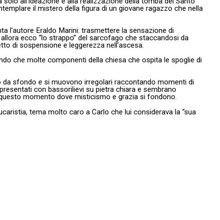
 solo all’ideazione e alla realizzazione della tomba del Santo
templare il mistero della figura di un giovane ragazzo che nella
nta l'autore Eraldo Marini: trasmettere la sensazione di
Ed allora ecco “lo strappo” del sarcofago che staccandosi da
tto di sospensione e leggerezza nell’ascesa.
ando che molte componenti della chiesa che ospita le spoglie di
nno da sfondo e si muovono irregolari raccontando momenti di
presentati con bassorilievi su pietra chiara e sembrano
iù questo momento dove misticismo e grazia si fondono.
caristia, tema molto caro a Carlo che lui considerava la “sua