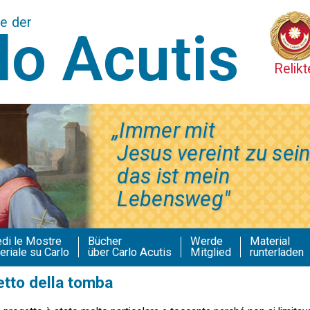
te der
lo Acutis
Relikt
„Immer mit
Jesus vereint zu sein
das ist mein
Lebensweg"
edi le Mostre
Bücher
Werde
Material
eriale su Carlo
über Carlo Acutis
Mitglied
runterladen
etto della tomba