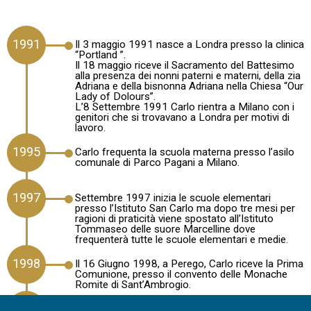
1991
Il 3 maggio 1991 nasce a Londra presso la clinica
“Portland ”.
Il 18 maggio riceve il Sacramento del Battesimo
alla presenza dei nonni paterni e materni, della zia
Adriana e della bisnonna Adriana nella Chiesa “Our
Lady of Dolours”.
L’8 Settembre 1991 Carlo rientra a Milano con i
genitori che si trovavano a Londra per motivi di
lavoro.
1995
Carlo frequenta la scuola materna presso l’asilo
comunale di Parco Pagani a Milano.
1997
Settembre 1997 inizia le scuole elementari
presso l’Istituto San Carlo ma dopo tre mesi per
ragioni di praticità viene spostato all’Istituto
Tommaseo delle suore Marcelline dove
frequenterà tutte le scuole elementari e medie.
1998
Il 16 Giugno 1998, a Perego, Carlo riceve la Prima
Comunione, presso il convento delle Monache
Romite di Sant’Ambrogio.
2003
Il 24 Maggio 2003 riceve il Sacramento della