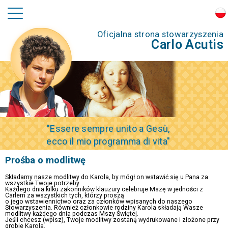
Oficjalna strona stowarzyszenia
Carlo Acutis
"Essere sempre unito a Gesù,
ecco il mio programma di vita"
Prośba o modlitwę
Składamy nasze modlitwy do Karola, by mógł on wstawić się u Pana za
wszystkie Twoje potrzeby
Każdego dnia kilku zakonników klauzury celebruje Mszę w jedności z
Carlem za wszystkich tych, którzy proszą
o jego wstawiennictwo oraz za członków wpisanych do naszego
Stowarzyszenia. Również członkowie rodziny Karola składają Wasze
modlitwy każdego dnia podczas Mszy Świętej.
Jeśli chcesz (wpisz), Twoje modlitwy zostaną wydrukowane i złożone przy
grobie Karola.