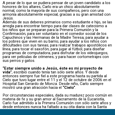
A pesar de lo que se pudiera pensar de un joven candidato a los
honores de los altares, Carlo era un chico absolutamente
normal, como la mayoría de sus compañeros, pero con una
armonía absolutamente especial, gracias a su gran amistad con
Jesús.
Además de sus deberes primarios como estudiante e hijo, se las
arregla para encontrar tiempo para dar clases de catecismo a
los niños que se preparan para la Primera Comunión y la
Confirmación; para ser voluntario en el comedor social de los
Capuchinos y las Hermanas de la Madre Teresa; para ayudar a
los pobres que viven en su barrio; para ayudar a los niños con
dificultades con sus tareas; para realizar trabajos apostólicos en
línea; para tocar el saxofón; para jugar al fútbol; para diseñar
programas de computadora; para disfrutar de los videojuegos;
para ver películas de crímenes; y para hacer cortometrajes con
sus perros y gatos.
“Estar siempre unido a Jesús, éste es mi proyecto de
vida”
, escribió cuando tenía tan sólo siete años. Y desde
entonces siempre fue fiel a este programa hasta su partida al
Cielo que tuvo lugar entre el 11 y el 12 de octubre de 2006 en el
Hospital San Gerardo de Monza. Desde niño, Carlo siempre
mostró una gran atracción hacia el
“Cielo”
.
Por circunstancias especiales, dada su madurez poco común en
materia de fe y su gran amor al Sacramento de la Eucaristía,
Carlo fue admitido a la Primera Comunión con sólo siete años y
desde entonces nunca ha faltado a su cita diaria con la Santa
Misa y a un poco de adoración eucarística antes o después de
la Misa y del Rosario diario. Carlo escribe que cuando
“ te