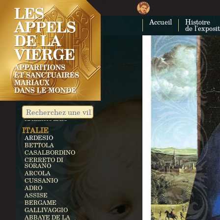
CUBA
CUBA
Accueil
Histoire
COSTA RICA
de l'exposi
CARTAGO
ÉGYPTE
ZEITUN
ALLEMAGNE
KEVELAER
HEROLDSBACH
HEEDE
MARIENFRIED
INDE
VAILANKANNI
KALLIKULAM
ITALIE
ARDESIO
BETTOLA
CASALBORDINO
CERRETO DI
SORANO
ARCOLA
CUSSANIO
ADRO
ASSISE
BERGAME
GALLIVAGGIO
ABBAYE DE LA