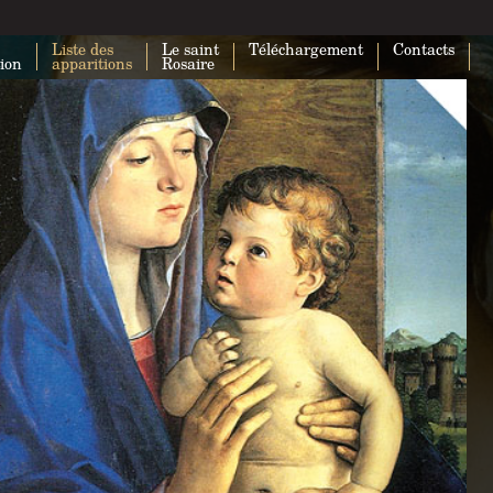
Liste des
Le saint
Téléchargement
Contacts
tion
apparitions
Rosaire
Impossible de charger Google Maps
correctement sur cette page.
Ce site Web vous appartient ?