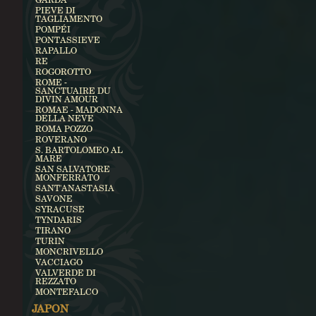
PIEVE DI
TAGLIAMENTO
POMPÉI
PONTASSIEVE
RAPALLO
RE
ROGOROTTO
ROME -
SANCTUAIRE DU
DIVIN AMOUR
ROMAE - MADONNA
DELLA NEVE
ROMA POZZO
ROVERANO
S. BARTOLOMEO AL
MARE
SAN SALVATORE
MONFERRATO
SANT'ANASTASIA
SAVONE
SYRACUSE
TYNDARIS
TIRANO
TURIN
MONCRIVELLO
VACCIAGO
VALVERDE DI
REZZATO
MONTEFALCO
JAPON