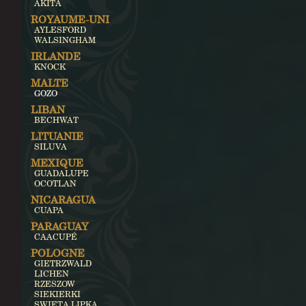
AKITA
ROYAUME-UNI
AYLESFORD
WALSINGHAM
IRLANDE
KNOCK
MALTE
GOZO
LIBAN
BECHWAT
LITUANIE
SILUVA
MEXIQUE
GUADALUPE
OCOTLAN
NICARAGUA
CUAPA
PARAGUAY
CAACUPÉ
POLOGNE
GIETRZWALD
LICHEN
RZESZOW
SIEKIERKI
SWIETA LIPKA