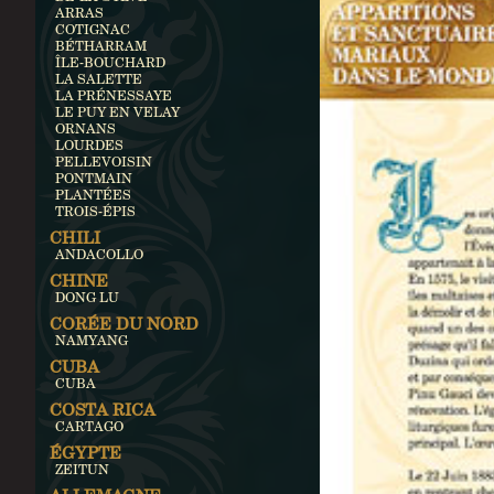
ARRAS
COTIGNAC
BÉTHARRAM
ÎLE-BOUCHARD
LA SALETTE
LA PRÉNESSAYE
LE PUY EN VELAY
ORNANS
LOURDES
PELLEVOISIN
PONTMAIN
PLANTÉES
TROIS-ÉPIS
CHILI
ANDACOLLO
CHINE
DONG LU
CORÉE DU NORD
NAMYANG
CUBA
CUBA
COSTA RICA
CARTAGO
ÉGYPTE
ZEITUN