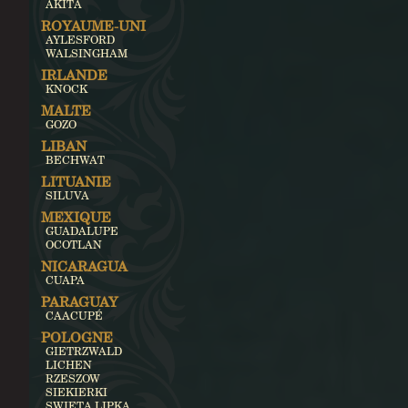
AKITA
ROYAUME-UNI
AYLESFORD
WALSINGHAM
IRLANDE
KNOCK
MALTE
GOZO
LIBAN
BECHWAT
LITUANIE
SILUVA
MEXIQUE
GUADALUPE
OCOTLAN
NICARAGUA
CUAPA
PARAGUAY
CAACUPÉ
POLOGNE
GIETRZWALD
LICHEN
RZESZOW
SIEKIERKI
SWIETA LIPKA