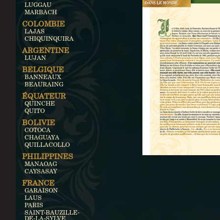
LUGGAU
MARBACH
COLOMBIE
LAJAS
CHIQUINQUIRA
ARGENTINE
LUJAN
BELGIQUE
BANNEAUX
BEAURAING
ÉQUATEUR
QUINCHE
QUITO
BOLIVIE
COTOCA
CHAGUAYA
QUILLACOLLO
PHILIPPINES
MANAOAG
CAYSASAY
FRANCE
GARAISON
LAUS
PARIS
SAINT-BAUZILLE-
DE-LA-SYLVE