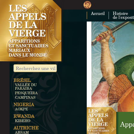
Accueil
Histoire
de l'exposi
BRÉSIL
VALLÉE DU
PARAIBA
PESQUEIRA
CAMPINAS
NIGERIA
AOKPE
RWANDA
KIBEHO
AUTRICHE
ABSAM