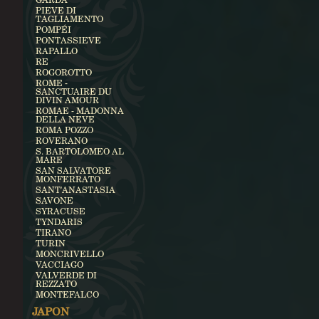
PIEVE DI
TAGLIAMENTO
POMPÉI
PONTASSIEVE
RAPALLO
RE
ROGOROTTO
ROME -
SANCTUAIRE DU
DIVIN AMOUR
ROMAE - MADONNA
DELLA NEVE
ROMA POZZO
ROVERANO
S. BARTOLOMEO AL
MARE
SAN SALVATORE
MONFERRATO
SANT'ANASTASIA
SAVONE
SYRACUSE
TYNDARIS
TIRANO
TURIN
MONCRIVELLO
VACCIAGO
VALVERDE DI
REZZATO
MONTEFALCO
JAPON