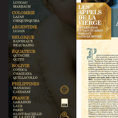
LUGGAU
MARBACH
COLOMBIE
LAJAS
CHIQUINQUIRA
ARGENTINE
LUJAN
BELGIQUE
BANNEAUX
BEAURAING
ÉQUATEUR
QUINCHE
QUITO
BOLIVIE
COTOCA
CHAGUAYA
QUILLACOLLO
PHILIPPINES
MANAOAG
CAYSASAY
FRANCE
GARAISON
LAUS
PARIS
SAINT-BAUZILLE-
DE-LA-SYLVE