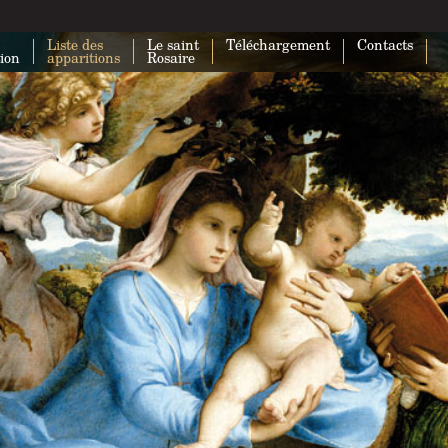
Liste des
Le saint
Téléchargement
Contacts
tion
apparitions
Rosaire
Impossible de charger Google Maps
correctement sur cette page.
Ce site Web vous appartient ?