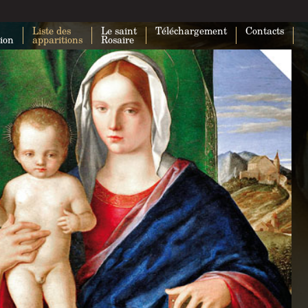
Liste des
Le saint
Téléchargement
Contacts
tion
apparitions
Rosaire
Impossible de charger Google Maps
correctement sur cette page.
Ce site Web vous appartient ?