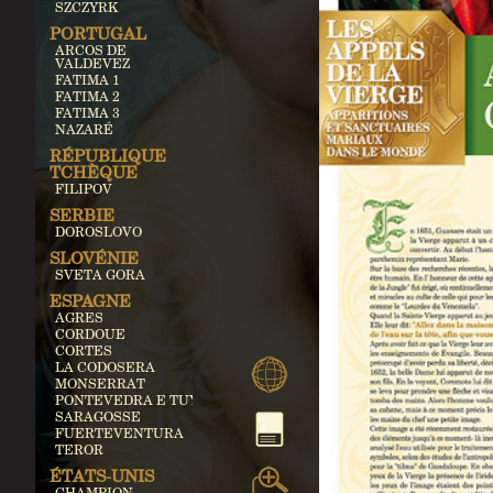
SZCZYRK
PORTUGAL
ARCOS DE
VALDEVEZ
FATIMA 1
FATIMA 2
FATIMA 3
NAZARÉ
RÉPUBLIQUE
TCHÈQUE
FILIPOV
SERBIE
DOROSLOVO
SLOVÉNIE
SVETA GORA
ESPAGNE
AGRES
CORDOUE
CORTES
LA CODOSERA
MONSERRAT
PONTEVEDRA E TUY
SARAGOSSE
FUERTEVENTURA
TEROR
ÉTATS-UNIS
CHAMPION