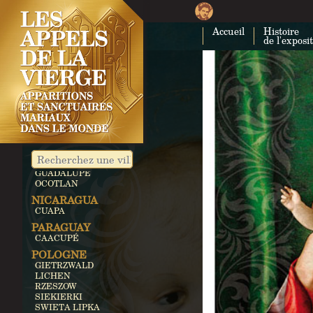
ROYAUME-UNI
AYLESFORD
Accueil
Histoire
WALSINGHAM
de l'exposi
IRLANDE
KNOCK
MALTE
GOZO
LIBAN
BECHWAT
LITUANIE
SILUVA
MEXIQUE
GUADALUPE
OCOTLAN
NICARAGUA
CUAPA
PARAGUAY
CAACUPÉ
POLOGNE
GIETRZWALD
LICHEN
RZESZOW
SIEKIERKI
SWIETA LIPKA