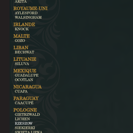
AKITA
ROYAUME-UNI
AYLESFORD
WALSINGHAM
IRLANDE
KNOCK
MALTE
GOZO
LIBAN
BECHWAT
LITUANIE
SILUVA
MEXIQUE
GUADALUPE
OCOTLAN
NICARAGUA
CUAPA
PARAGUAY
CAACUPÉ
POLOGNE
GIETRZWALD
LICHEN
RZESZOW
SIEKIERKI
SWIETA LIPKA