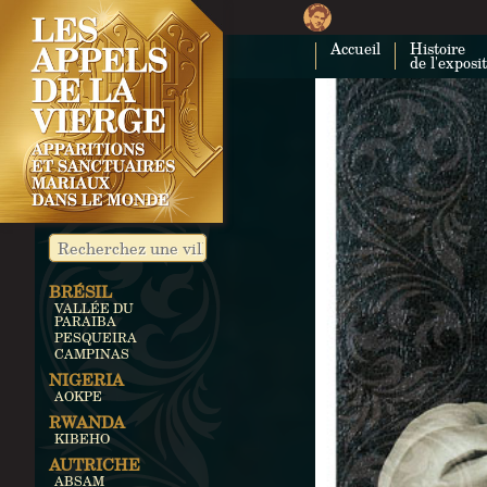
Accueil
Histoire
de l'exposi
BRÉSIL
VALLÉE DU
PARAIBA
PESQUEIRA
CAMPINAS
NIGERIA
AOKPE
RWANDA
KIBEHO
AUTRICHE
ABSAM