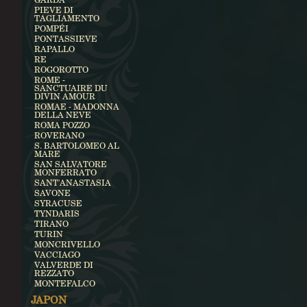
PIEVE DI
TAGLIAMENTO
POMPÉI
PONTASSIEVE
RAPALLO
RE
ROGOROTTO
ROME -
SANCTUAIRE DU
DIVIN AMOUR
ROMAE - MADONNA
DELLA NEVE
ROMA POZZO
ROVERANO
S. BARTOLOMEO AL
MARE
SAN SALVATORE
MONFERRATO
SANT'ANASTASIA
SAVONE
SYRACUSE
TYNDARIS
TIRANO
TURIN
MONCRIVELLO
VACCIAGO
VALVERDE DI
REZZATO
MONTEFALCO
JAPON