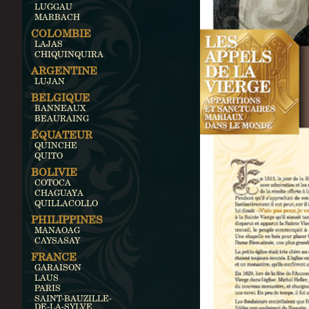
LUGGAU
MARBACH
COLOMBIE
LAJAS
CHIQUINQUIRA
ARGENTINE
LUJAN
BELGIQUE
BANNEAUX
BEAURAING
ÉQUATEUR
QUINCHE
QUITO
BOLIVIE
COTOCA
CHAGUAYA
QUILLACOLLO
PHILIPPINES
MANAOAG
CAYSASAY
FRANCE
GARAISON
LAUS
PARIS
SAINT-BAUZILLE-
DE-LA-SYLVE