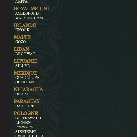
AKITA
ROYAUME-UNI
AYLESFORD
WALSINGHAM
IRLANDE
KNOCK
MALTE
GOZO
LIBAN
BECHWAT
LITUANIE
SILUVA
MEXIQUE
GUADALUPE
OCOTLAN
NICARAGUA
CUAPA
PARAGUAY
CAACUPÉ
POLOGNE
GIETRZWALD
LICHEN
RZESZOW
SIEKIERKI
SWIETA LIPKA