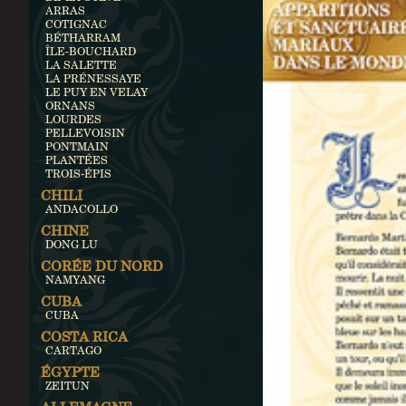
ARRAS
COTIGNAC
BÉTHARRAM
ÎLE-BOUCHARD
LA SALETTE
LA PRÉNESSAYE
LE PUY EN VELAY
ORNANS
LOURDES
PELLEVOISIN
PONTMAIN
PLANTÉES
TROIS-ÉPIS
CHILI
ANDACOLLO
CHINE
DONG LU
CORÉE DU NORD
NAMYANG
CUBA
CUBA
COSTA RICA
CARTAGO
ÉGYPTE
ZEITUN