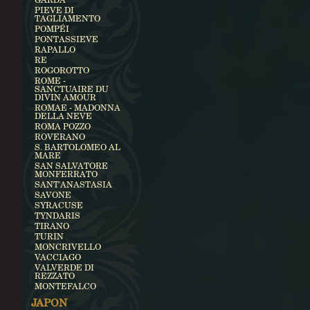
PIEVE DI
TAGLIAMENTO
POMPÉI
PONTASSIEVE
RAPALLO
RE
ROGOROTTO
ROME -
SANCTUAIRE DU
DIVIN AMOUR
ROMAE - MADONNA
DELLA NEVE
ROMA POZZO
ROVERANO
S. BARTOLOMEO AL
MARE
SAN SALVATORE
MONFERRATO
SANT'ANASTASIA
SAVONE
SYRACUSE
TYNDARIS
TIRANO
TURIN
MONCRIVELLO
VACCIAGO
VALVERDE DI
REZZATO
MONTEFALCO
JAPON