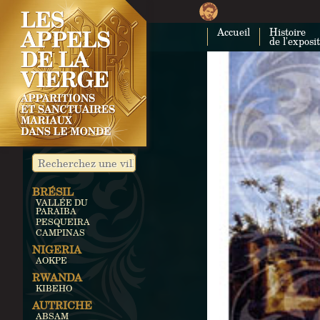
Accueil
Histoire
de l'exposi
BRÉSIL
VALLÉE DU
PARAIBA
PESQUEIRA
CAMPINAS
NIGERIA
AOKPE
RWANDA
KIBEHO
AUTRICHE
ABSAM