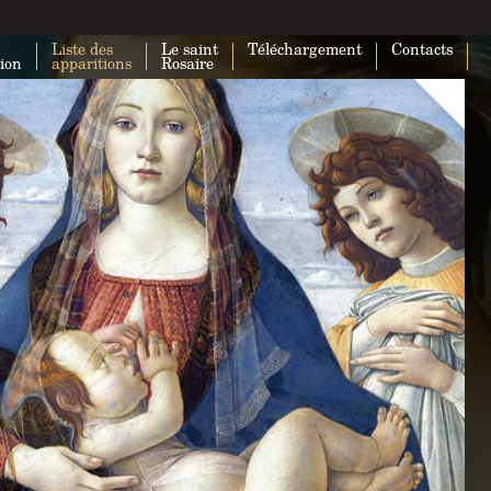
Liste des
Le saint
Téléchargement
Contacts
tion
apparitions
Rosaire
Impossible de charger Google Maps
correctement sur cette page.
Ce site Web vous appartient ?