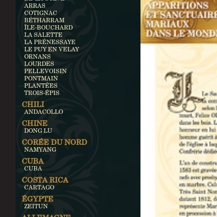
ARRAS
COTIGNAC
BÉTHARRAM
ÎLE-BOUCHARD
LA SALETTE
LA PRÉNESSAYE
LE PUY EN VELAY
ORNANS
LOURDES
PELLEVOISIN
PONTMAIN
PLANTÉES
TROIS-ÉPIS
CHILI
ANDACOLLO
CHINE
DONG LU
CORÉE DU NORD
NAMYANG
CUBA
CUBA
COSTA RICA
CARTAGO
ÉGYPTE
ZEITUN