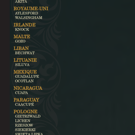
AKITA
ROYAUME-UNI
AYLESFORD
WALSINGHAM
IRLANDE
KNOCK
MALTE
GOZO
LIBAN
BECHWAT
LITUANIE
SILUVA
MEXIQUE
GUADALUPE
OCOTLAN
NICARAGUA
CUAPA
PARAGUAY
CAACUPÉ
POLOGNE
GIETRZWALD
LICHEN
RZESZOW
SIEKIERKI
SWIETA LIPKA