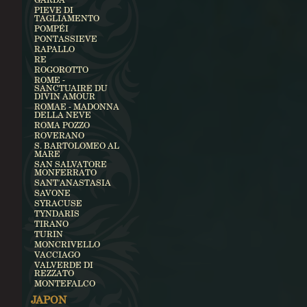
PIEVE DI
TAGLIAMENTO
POMPÉI
PONTASSIEVE
RAPALLO
RE
ROGOROTTO
ROME -
SANCTUAIRE DU
DIVIN AMOUR
ROMAE - MADONNA
DELLA NEVE
ROMA POZZO
ROVERANO
S. BARTOLOMEO AL
MARE
SAN SALVATORE
MONFERRATO
SANT'ANASTASIA
SAVONE
SYRACUSE
TYNDARIS
TIRANO
TURIN
MONCRIVELLO
VACCIAGO
VALVERDE DI
REZZATO
MONTEFALCO
JAPON