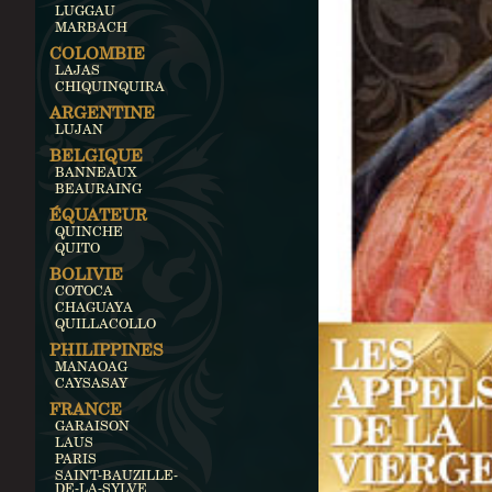
LUGGAU
MARBACH
COLOMBIE
LAJAS
CHIQUINQUIRA
ARGENTINE
LUJAN
BELGIQUE
BANNEAUX
BEAURAING
ÉQUATEUR
QUINCHE
QUITO
BOLIVIE
COTOCA
CHAGUAYA
QUILLACOLLO
PHILIPPINES
MANAOAG
CAYSASAY
FRANCE
GARAISON
LAUS
PARIS
SAINT-BAUZILLE-
DE-LA-SYLVE