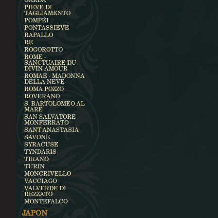
PIEVE DI
TAGLIAMENTO
POMPÉI
PONTASSIEVE
RAPALLO
RE
ROGOROTTO
ROME -
SANCTUAIRE DU
DIVIN AMOUR
ROMAE - MADONNA
DELLA NEVE
ROMA POZZO
ROVERANO
S. BARTOLOMEO AL
MARE
SAN SALVATORE
MONFERRATO
SANT'ANASTASIA
SAVONE
SYRACUSE
TYNDARIS
TIRANO
TURIN
MONCRIVELLO
VACCIAGO
VALVERDE DI
REZZATO
MONTEFALCO
JAPON