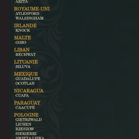
AKITA
ROYAUME-UNI
AYLESFORD
WALSINGHAM
IRLANDE
KNOCK
MALTE
GOZO
LIBAN
BECHWAT
LITUANIE
SILUVA
MEXIQUE
GUADALUPE
OCOTLAN
NICARAGUA
CUAPA
PARAGUAY
CAACUPÉ
POLOGNE
GIETRZWALD
LICHEN
RZESZOW
SIEKIERKI
SWIETA LIPKA