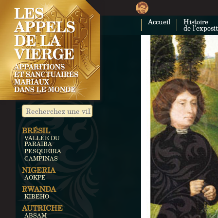
Accueil
Histoire
de l'exposi
BRÉSIL
VALLÉE DU
PARAIBA
PESQUEIRA
CAMPINAS
NIGERIA
AOKPE
RWANDA
KIBEHO
AUTRICHE
ABSAM