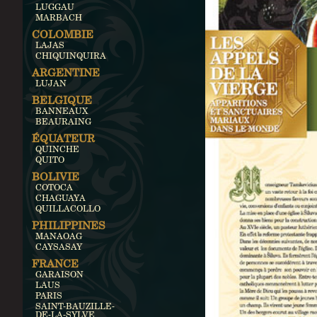
LUGGAU
MARBACH
COLOMBIE
LAJAS
CHIQUINQUIRA
ARGENTINE
LUJAN
BELGIQUE
BANNEAUX
BEAURAING
ÉQUATEUR
QUINCHE
QUITO
BOLIVIE
COTOCA
CHAGUAYA
QUILLACOLLO
PHILIPPINES
MANAOAG
CAYSASAY
FRANCE
GARAISON
LAUS
PARIS
SAINT-BAUZILLE-
DE-LA-SYLVE