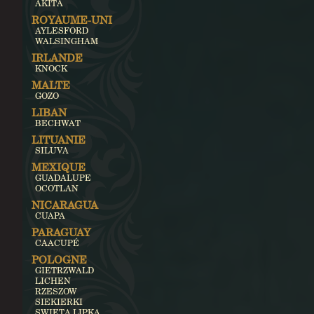
AKITA
ROYAUME-UNI
AYLESFORD
WALSINGHAM
IRLANDE
KNOCK
MALTE
GOZO
LIBAN
BECHWAT
LITUANIE
SILUVA
MEXIQUE
GUADALUPE
OCOTLAN
NICARAGUA
CUAPA
PARAGUAY
CAACUPÉ
POLOGNE
GIETRZWALD
LICHEN
RZESZOW
SIEKIERKI
SWIETA LIPKA