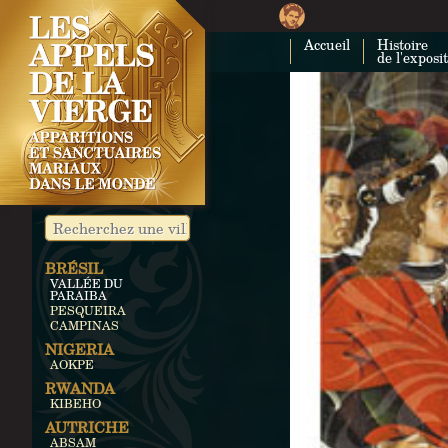
Accueil
Histoire
de l'exposi
BRÉSIL
VALLÉE DU
PARAIBA
PESQUEIRA
CAMPINAS
NIGERIA
AOKPE
RWANDA
KIBEHO
AUTRICHE
ABSAM