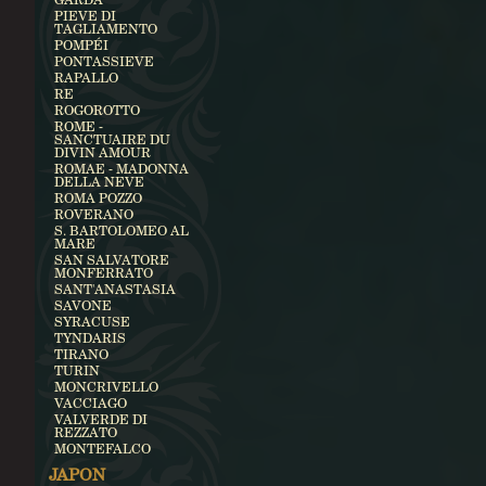
PIEVE DI
TAGLIAMENTO
POMPÉI
PONTASSIEVE
RAPALLO
RE
ROGOROTTO
ROME -
SANCTUAIRE DU
DIVIN AMOUR
ROMAE - MADONNA
DELLA NEVE
ROMA POZZO
ROVERANO
S. BARTOLOMEO AL
MARE
SAN SALVATORE
MONFERRATO
SANT'ANASTASIA
SAVONE
SYRACUSE
TYNDARIS
TIRANO
TURIN
MONCRIVELLO
VACCIAGO
VALVERDE DI
REZZATO
MONTEFALCO
JAPON