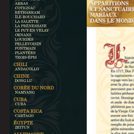
ARRAS
COTIGNAC
BÉTHARRAM
ÎLE-BOUCHARD
LA SALETTE
LA PRÉNESSAYE
LE PUY EN VELAY
ORNANS
LOURDES
PELLEVOISIN
PONTMAIN
PLANTÉES
TROIS-ÉPIS
CHILI
ANDACOLLO
CHINE
DONG LU
CORÉE DU NORD
NAMYANG
CUBA
CUBA
COSTA RICA
CARTAGO
ÉGYPTE
ZEITUN