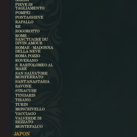
PIEVE DI
TAGLIAMENTO
POMPÉI
PONTASSIEVE
RAPALLO
RE
ROGOROTTO
ROME -
SANCTUAIRE DU
DIVIN AMOUR
ROMAE - MADONNA
DELLA NEVE
ROMA POZZO
ROVERANO
S. BARTOLOMEO AL
MARE
SAN SALVATORE
MONFERRATO
SANT'ANASTASIA
SAVONE
SYRACUSE
TYNDARIS
TIRANO
TURIN
MONCRIVELLO
VACCIAGO
VALVERDE DI
REZZATO
MONTEFALCO
JAPON