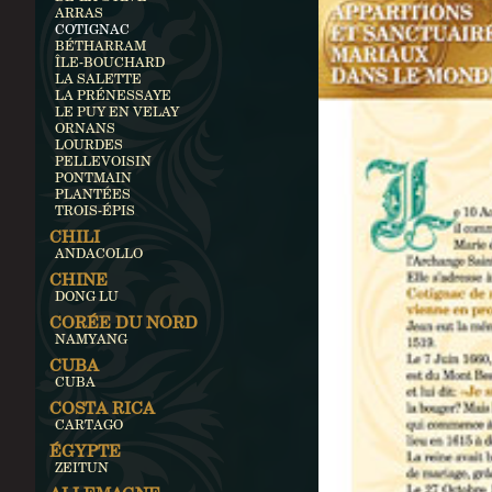
ARRAS
COTIGNAC
BÉTHARRAM
ÎLE-BOUCHARD
LA SALETTE
LA PRÉNESSAYE
LE PUY EN VELAY
ORNANS
LOURDES
PELLEVOISIN
PONTMAIN
PLANTÉES
TROIS-ÉPIS
CHILI
ANDACOLLO
CHINE
DONG LU
CORÉE DU NORD
NAMYANG
CUBA
CUBA
COSTA RICA
CARTAGO
ÉGYPTE
ZEITUN