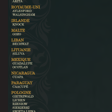
AKITA
ROYAUME-UNI
AYLESFORD
WALSINGHAM
IRLANDE
KNOCK
MALTE
GOZO
LIBAN
BECHWAT
LITUANIE
SILUVA
MEXIQUE
GUADALUPE
OCOTLAN
NICARAGUA
CUAPA
PARAGUAY
CAACUPÉ
POLOGNE
GIETRZWALD
LICHEN
RZESZOW
SIEKIERKI
SWIETA LIPKA