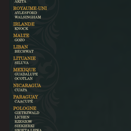
AKITA
ROYAUME-UNI
AYLESFORD
WALSINGHAM
IRLANDE
KNOCK
MALTE
GOZO
LIBAN
BECHWAT
LITUANIE
SILUVA
MEXIQUE
GUADALUPE
OCOTLAN
NICARAGUA
CUAPA
PARAGUAY
CAACUPÉ
POLOGNE
GIETRZWALD
LICHEN
RZESZOW
SIEKIERKI
SWIETA LIPKA