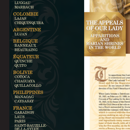
LUGGAU
MARBACH
COLOMBIE
LAJAS
CHIQUINQUIRA
ARGENTINE
LUJAN
BELGIQUE
BANNEAUX
BEAURAING
ÉQUATEUR
QUINCHE
QUITO
BOLIVIE
COTOCA
CHAGUAYA
QUILLACOLLO
PHILIPPINES
MANAOAG
CAYSASAY
FRANCE
GARAISON
LAUS
PARIS
SAINT-BAUZILLE-
DE-LA-SYLVE