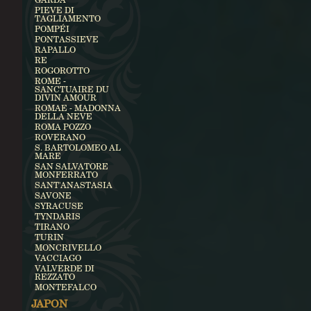
PIEVE DI
TAGLIAMENTO
POMPÉI
PONTASSIEVE
RAPALLO
RE
ROGOROTTO
ROME -
SANCTUAIRE DU
DIVIN AMOUR
ROMAE - MADONNA
DELLA NEVE
ROMA POZZO
ROVERANO
S. BARTOLOMEO AL
MARE
SAN SALVATORE
MONFERRATO
SANT'ANASTASIA
SAVONE
SYRACUSE
TYNDARIS
TIRANO
TURIN
MONCRIVELLO
VACCIAGO
VALVERDE DI
REZZATO
MONTEFALCO
JAPON