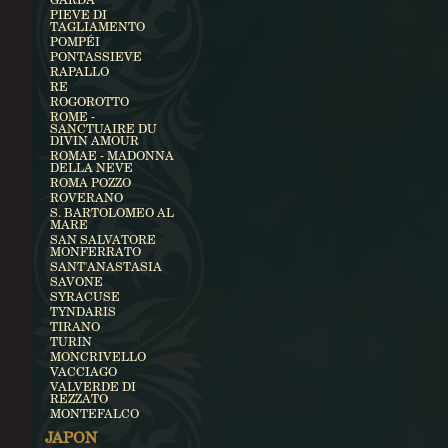
PIEVE DI
TAGLIAMENTO
POMPÉI
PONTASSIEVE
RAPALLO
RE
ROGOROTTO
ROME -
SANCTUAIRE DU
DIVIN AMOUR
ROMAE - MADONNA
DELLA NEVE
ROMA POZZO
ROVERANO
S. BARTOLOMEO AL
MARE
SAN SALVATORE
MONFERRATO
SANT'ANASTASIA
SAVONE
SYRACUSE
TYNDARIS
TIRANO
TURIN
MONCRIVELLO
VACCIAGO
VALVERDE DI
REZZATO
MONTEFALCO
JAPON