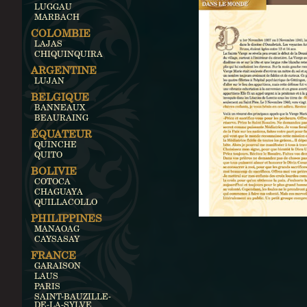
LUGGAU
MARBACH
COLOMBIE
LAJAS
CHIQUINQUIRA
ARGENTINE
LUJAN
BELGIQUE
BANNEAUX
BEAURAING
ÉQUATEUR
QUINCHE
QUITO
BOLIVIE
COTOCA
CHAGUAYA
QUILLACOLLO
PHILIPPINES
MANAOAG
CAYSASAY
FRANCE
GARAISON
LAUS
PARIS
SAINT-BAUZILLE-
DE-LA-SYLVE