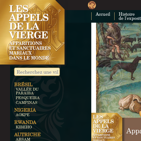
Accueil
Histoire
de l'exposi
BRÉSIL
VALLÉE DU
PARAIBA
PESQUEIRA
CAMPINAS
NIGERIA
AOKPE
RWANDA
KIBEHO
AUTRICHE
ABSAM