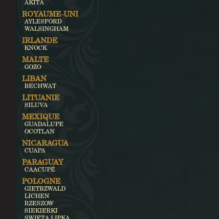
AKITA
ROYAUME-UNI
AYLESFORD
WALSINGHAM
IRLANDE
KNOCK
MALTE
GOZO
LIBAN
BECHWAT
LITUANIE
SILUVA
MEXIQUE
GUADALUPE
OCOTLAN
NICARAGUA
CUAPA
PARAGUAY
CAACUPÉ
POLOGNE
GIETRZWALD
LICHEN
RZESZOW
SIEKIERKI
SWIETA LIPKA