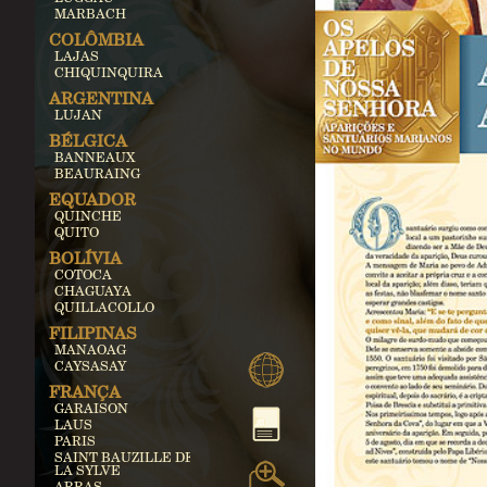
MARBACH
COLÔMBIA
LAJAS
CHIQUINQUIRA
ARGENTINA
LUJAN
BÉLGICA
BANNEAUX
BEAURAING
EQUADOR
QUINCHE
QUITO
BOLÍVIA
COTOCA
CHAGUAYA
QUILLACOLLO
FILIPINAS
MANAOAG
CAYSASAY
FRANÇA
GARAISON
LAUS
PARIS
SAINT BAUZILLE DE
LA SYLVE
ARRAS