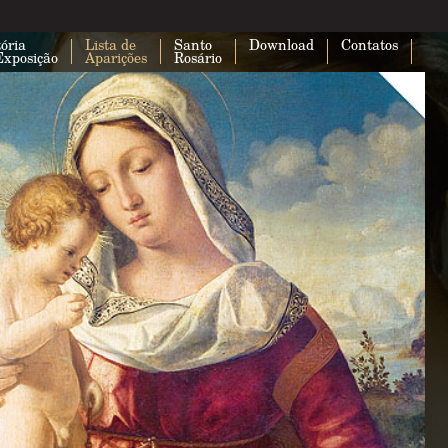
ória
Lista de
Santo
Download
Contatos
Exposição
Aparições
Rosário
Esta página não carregou o Google 
corretamente.
Você é o proprietário deste site?