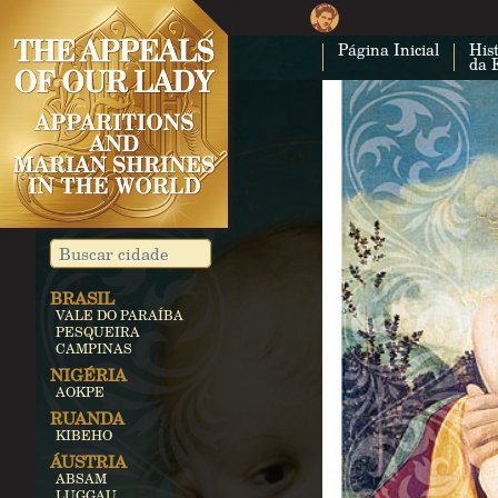
Página Inicial
Hist
da 
BRASIL
VALE DO PARAÍBA
PESQUEIRA
CAMPINAS
NIGÉRIA
AOKPE
RUANDA
KIBEHO
ÁUSTRIA
ABSAM
LUGGAU