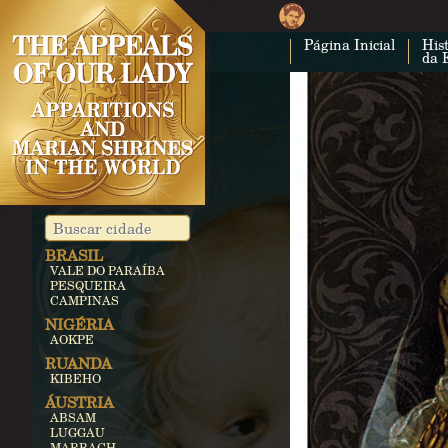
Página Inicial
Hist
da 
BRASIL
VALE DO PARAÍBA
PESQUEIRA
CAMPINAS
NIGÉRIA
AOKPE
RUANDA
KIBEHO
ÁUSTRIA
ABSAM
LUGGAU
MARBACH