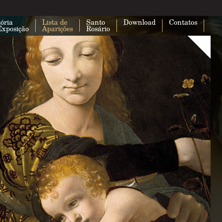
ória
Lista de
Santo
Download
Contatos
Exposição
Aparições
Rosário
Esta página não carregou o Google 
corretamente.
Você é o proprietário deste site?