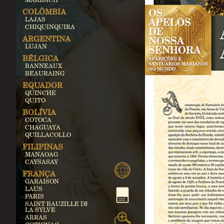
COLÔMBIA
LAJAS
CHIQUINQUIRA
ARGENTINA
LUJAN
BÉLGICA
BANNEAUX
BEAURAING
EQUADOR
QUINCHE
QUITO
BOLÍVIA
COTOCA
CHAGUAYA
QUILLACOLLO
FILIPINAS
MANAOAG
CAYSASAY
FRANÇA
GARAISON
LAUS
PARIS
SAINT BAUZILLE DE
LA SYLVE
ARRAS