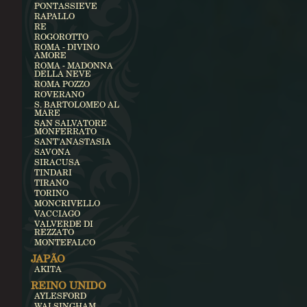
PONTASSIEVE
RAPALLO
RE
ROGOROTTO
ROMA - DIVINO
AMORE
ROMA - MADONNA
DELLA NEVE
ROMA POZZO
ROVERANO
S. BARTOLOMEO AL
MARE
SAN SALVATORE
MONFERRATO
SANT'ANASTASIA
SAVONA
SIRACUSA
TINDARI
TIRANO
TORINO
MONCRIVELLO
VACCIAGO
VALVERDE DI
REZZATO
MONTEFALCO
JAPÃO
AKITA
REINO UNIDO
AYLESFORD
WALSINGHAM