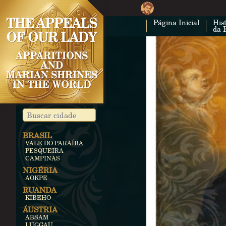
Página Inicial
Hist
da 
BRASIL
VALE DO PARAÍBA
PESQUEIRA
CAMPINAS
NIGÉRIA
AOKPE
RUANDA
KIBEHO
ÁUSTRIA
ABSAM
LUGGAU