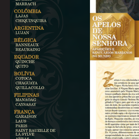
MARBACH
COLÔMBIA
LAJAS
CHIQUINQUIRA
ARGENTINA
LUJAN
BÉLGICA
BANNEAUX
BEAURAING
EQUADOR
QUINCHE
QUITO
BOLÍVIA
COTOCA
CHAGUAYA
QUILLACOLLO
FILIPINAS
MANAOAG
CAYSASAY
FRANÇA
GARAISON
LAUS
PARIS
SAINT BAUZILLE DE
LA SYLVE
ARRAS