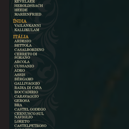
KEVELAER
HEROLDSBACH
HEEDE
MARIENFRIED
ÍNDIA
VAILANKANNI
KALLIKULAM
ITÁLIA
ARDESIO
BETTOLA
CASALBORDINO
CERRETO DI
SORANO
ARCOLA
CUSSANIO
ADRO
ASSIS
BÉRGAMO
GALLIVAGGIO
BADIA DI CAVA
BOCCADIRIO
CARAVAGGIO
GEROSA
BRA
CASTEL GODEGO
CERNUSCO SUL
NAVIGLIO
LORETO
CASTELPETROSO