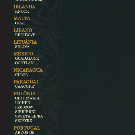
IRLANDA
KNOCK
MALTA
GOZO
LÍBANO
BECHWAT
LITUÂNIA
SILUVA
MÉXICO
GUADALUPE
OCOTLAN
NICARÁGUA
CUAPA
PARAGUAI
CAACUPE'
POLÔNIA
GIETRZWALD
LICHEN
RZESZOW
SIEKIERKI
SWIETA LIPKA
SZCZYRK
PORTUGAL
ARCOS DE