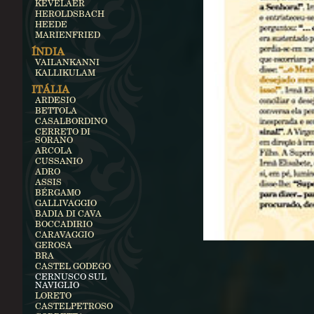
KEVELAER
HEROLDSBACH
HEEDE
MARIENFRIED
ÍNDIA
VAILANKANNI
KALLIKULAM
ITÁLIA
ARDESIO
BETTOLA
CASALBORDINO
CERRETO DI
SORANO
ARCOLA
CUSSANIO
ADRO
ASSIS
BÉRGAMO
GALLIVAGGIO
BADIA DI CAVA
BOCCADIRIO
CARAVAGGIO
GEROSA
BRA
CASTEL GODEGO
CERNUSCO SUL
NAVIGLIO
LORETO
CASTELPETROSO