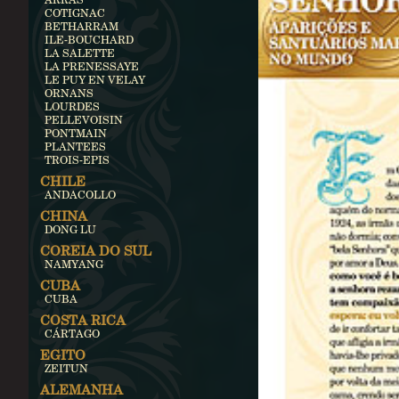
COTIGNAC
BETHARRAM
ILE-BOUCHARD
LA SALETTE
LA PRENESSAYE
LE PUY EN VELAY
ORNANS
LOURDES
PELLEVOISIN
PONTMAIN
PLANTEES
TROIS-EPIS
CHILE
ANDACOLLO
CHINA
DONG LU
COREIA DO SUL
NAMYANG
CUBA
CUBA
COSTA RICA
CÁRTAGO
EGITO
ZEITUN
ALEMANHA