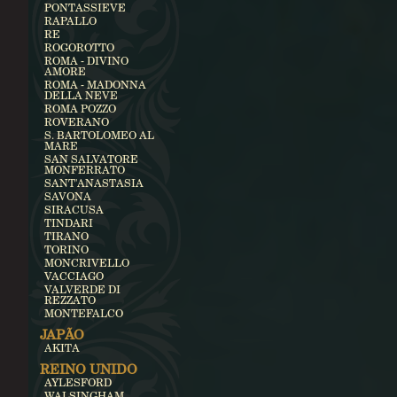
PONTASSIEVE
RAPALLO
RE
ROGOROTTO
ROMA - DIVINO
AMORE
ROMA - MADONNA
DELLA NEVE
ROMA POZZO
ROVERANO
S. BARTOLOMEO AL
MARE
SAN SALVATORE
MONFERRATO
SANT'ANASTASIA
SAVONA
SIRACUSA
TINDARI
TIRANO
TORINO
MONCRIVELLO
VACCIAGO
VALVERDE DI
REZZATO
MONTEFALCO
JAPÃO
AKITA
REINO UNIDO
AYLESFORD
WALSINGHAM