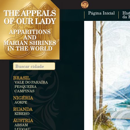
Página Inicial
Hist
da 
BRASIL
VALE DO PARAÍBA
PESQUEIRA
CAMPINAS
NIGÉRIA
AOKPE
RUANDA
KIBEHO
ÁUSTRIA
ABSAM
LUGGAU