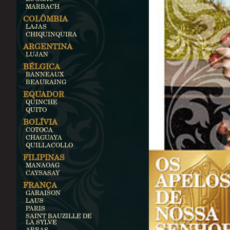
MARBACH
COLÔMBIA
LAJAS
CHIQUINQUIRA
ARGENTINA
LUJAN
BÉLGICA
BANNEAUX
BEAURAING
EQUADOR
QUINCHE
QUITO
BOLÍVIA
COTOCA
CHAGUAYA
QUILLACOLLO
FILIPINAS
MANAOAG
CAYSASAY
FRANÇA
GARAISON
LAUS
PARIS
SAINT BAUZILLE DE
LA SYLVE
ARRAS