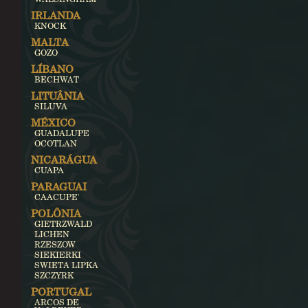
IRLANDA
KNOCK
MALTA
GOZO
LÍBANO
BECHWAT
LITUÂNIA
SILUVA
MÉXICO
GUADALUPE
OCOTLAN
NICARÁGUA
CUAPA
PARAGUAI
CAACUPE'
POLÔNIA
GIETRZWALD
LICHEN
RZESZOW
SIEKIERKI
SWIETA LIPKA
SZCZYRK
PORTUGAL
ARCOS DE