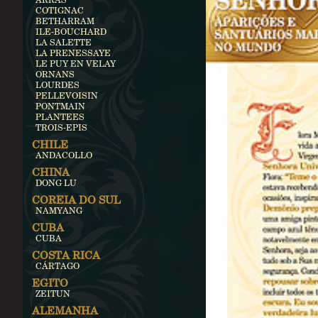
COTIGNAC
BETHARRAM
ILE-BOUCHARD
LA SALETTE
LA PRENESSAYE
LE PUY EN VELAY
ORNANS
LOURDES
PELLEVOISIN
PONTMAIN
PLANTEES
TROIS-EPIS
CHILE
ANDACOLLO
CHINA
DONG LU
COREIA DO SUL
NAMYANG
CUBA
CUBA
COSTA RICA
CÁRTAGO
EGITO
ZEITUN
ALEMANHA