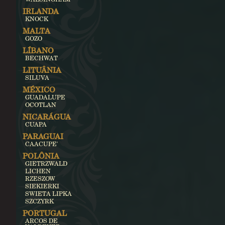
IRLANDA
KNOCK
MALTA
GOZO
LÍBANO
BECHWAT
LITUÂNIA
SILUVA
MÉXICO
GUADALUPE
OCOTLAN
NICARÁGUA
CUAPA
PARAGUAI
CAACUPE'
POLÔNIA
GIETRZWALD
LICHEN
RZESZOW
SIEKIERKI
SWIETA LIPKA
SZCZYRK
PORTUGAL
ARCOS DE