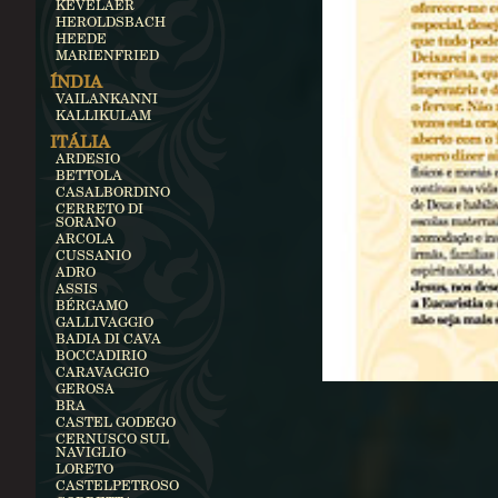
KEVELAER
HEROLDSBACH
HEEDE
MARIENFRIED
ÍNDIA
VAILANKANNI
KALLIKULAM
ITÁLIA
ARDESIO
BETTOLA
CASALBORDINO
CERRETO DI
SORANO
ARCOLA
CUSSANIO
ADRO
ASSIS
BÉRGAMO
GALLIVAGGIO
BADIA DI CAVA
BOCCADIRIO
CARAVAGGIO
GEROSA
BRA
CASTEL GODEGO
CERNUSCO SUL
NAVIGLIO
LORETO
CASTELPETROSO