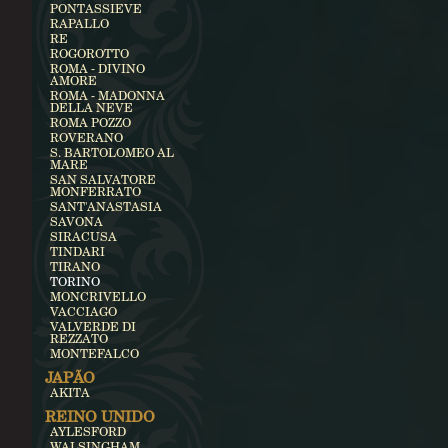
PONTASSIEVE
RAPALLO
RE
ROGOROTTO
ROMA - DIVINO
AMORE
ROMA - MADONNA
DELLA NEVE
ROMA POZZO
ROVERANO
S. BARTOLOMEO AL
MARE
SAN SALVATORE
MONFERRATO
SANT'ANASTASIA
SAVONA
SIRACUSA
TINDARI
TIRANO
TORINO
MONCRIVELLO
VACCIAGO
VALVERDE DI
REZZATO
MONTEFALCO
JAPÃO
AKITA
REINO UNIDO
AYLESFORD
WALSINGHAM