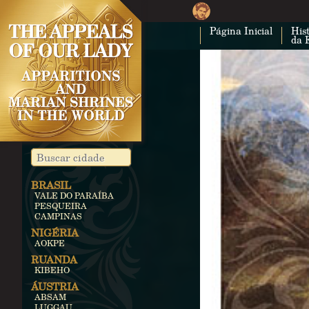
Página Inicial
Hist
da 
BRASIL
VALE DO PARAÍBA
PESQUEIRA
CAMPINAS
NIGÉRIA
AOKPE
RUANDA
KIBEHO
ÁUSTRIA
ABSAM
LUGGAU