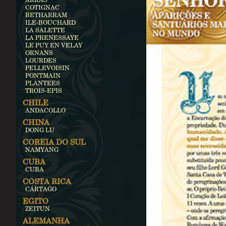
COTIGNAC
BETHARRAM
ILE-BOUCHARD
LA SALETTE
LA PRENESSAYE
LE PUY EN VELAY
ORNANS
LOURDES
PELLEVOISIN
PONTMAIN
PLANTEES
TROIS-EPIS
CHILE
ANDACOLLO
CHINA
DONG LU
COREIA DO SUL
NAMYANG
CUBA
CUBA
COSTA RICA
CÁRTAGO
EGITO
ZEITUN
ALEMANHA