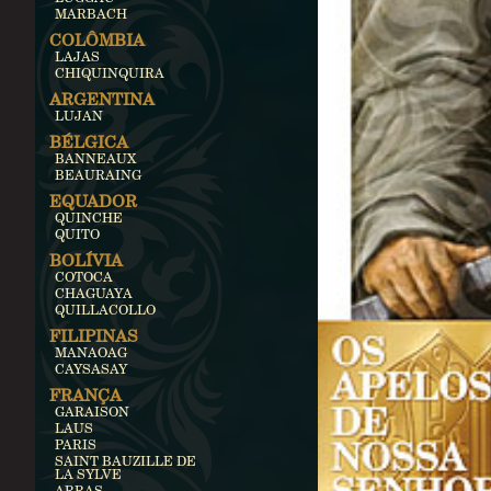
MARBACH
COLÔMBIA
LAJAS
CHIQUINQUIRA
ARGENTINA
LUJAN
BÉLGICA
BANNEAUX
BEAURAING
EQUADOR
QUINCHE
QUITO
BOLÍVIA
COTOCA
CHAGUAYA
QUILLACOLLO
FILIPINAS
MANAOAG
CAYSASAY
FRANÇA
GARAISON
LAUS
PARIS
SAINT BAUZILLE DE
LA SYLVE
ARRAS