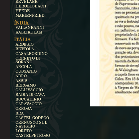
KEVELAER
HEROLDSBACH
HEEDE
MARIENFRIED
ÍNDIA
VAILANKANNI
KALLIKULAM
ITÁLIA
ARDESIO
BETTOLA
CASALBORDINO
CERRETO DI
SORANO
ARCOLA
CUSSANIO
ADRO
ASSIS
BÉRGAMO
GALLIVAGGIO
BADIA DI CAVA
BOCCADIRIO
CARAVAGGIO
GEROSA
BRA
CASTEL GODEGO
CERNUSCO SUL
NAVIGLIO
LORETO
CASTELPETROSO