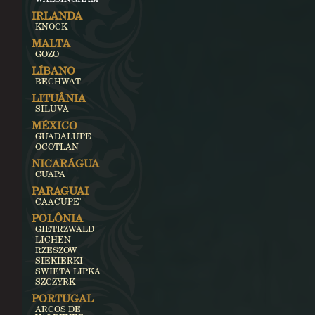
IRLANDA
KNOCK
MALTA
GOZO
LÍBANO
BECHWAT
LITUÂNIA
SILUVA
MÉXICO
GUADALUPE
OCOTLAN
NICARÁGUA
CUAPA
PARAGUAI
CAACUPE'
POLÔNIA
GIETRZWALD
LICHEN
RZESZOW
SIEKIERKI
SWIETA LIPKA
SZCZYRK
PORTUGAL
ARCOS DE