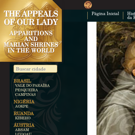
Página Inicial
Hist
da 
BRASIL
VALE DO PARAÍBA
PESQUEIRA
CAMPINAS
NIGÉRIA
AOKPE
RUANDA
KIBEHO
ÁUSTRIA
ABSAM
LUGGAU