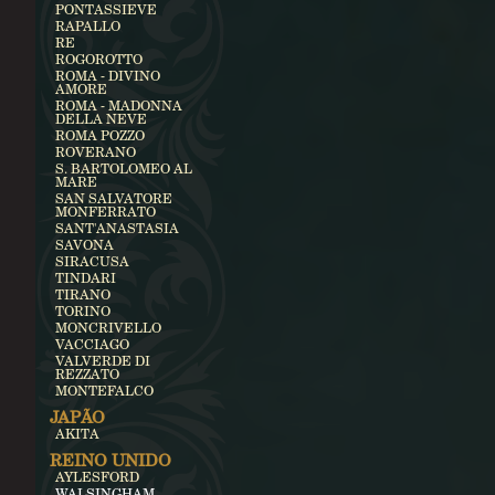
PONTASSIEVE
RAPALLO
RE
ROGOROTTO
ROMA - DIVINO
AMORE
ROMA - MADONNA
DELLA NEVE
ROMA POZZO
ROVERANO
S. BARTOLOMEO AL
MARE
SAN SALVATORE
MONFERRATO
SANT'ANASTASIA
SAVONA
SIRACUSA
TINDARI
TIRANO
TORINO
MONCRIVELLO
VACCIAGO
VALVERDE DI
REZZATO
MONTEFALCO
JAPÃO
AKITA
REINO UNIDO
AYLESFORD
WALSINGHAM