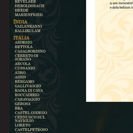
KEVELAER
HEROLDSBACH
HEEDE
MARIENFRIED
ÍNDIA
VAILANKANNI
KALLIKULAM
ITÁLIA
ARDESIO
BETTOLA
CASALBORDINO
CERRETO DI
SORANO
ARCOLA
CUSSANIO
ADRO
ASSIS
BÉRGAMO
GALLIVAGGIO
BADIA DI CAVA
BOCCADIRIO
CARAVAGGIO
GEROSA
BRA
CASTEL GODEGO
CERNUSCO SUL
NAVIGLIO
LORETO
CASTELPETROSO