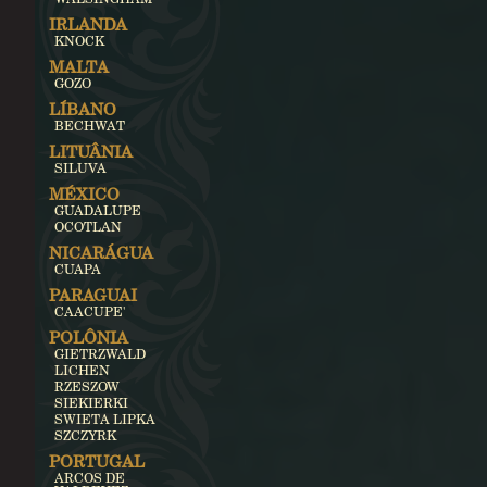
IRLANDA
KNOCK
MALTA
GOZO
LÍBANO
BECHWAT
LITUÂNIA
SILUVA
MÉXICO
GUADALUPE
OCOTLAN
NICARÁGUA
CUAPA
PARAGUAI
CAACUPE'
POLÔNIA
GIETRZWALD
LICHEN
RZESZOW
SIEKIERKI
SWIETA LIPKA
SZCZYRK
PORTUGAL
ARCOS DE