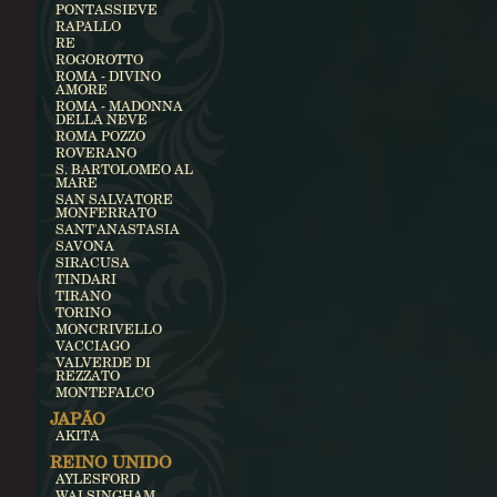
PONTASSIEVE
RAPALLO
RE
ROGOROTTO
ROMA - DIVINO
AMORE
ROMA - MADONNA
DELLA NEVE
ROMA POZZO
ROVERANO
S. BARTOLOMEO AL
MARE
SAN SALVATORE
MONFERRATO
SANT'ANASTASIA
SAVONA
SIRACUSA
TINDARI
TIRANO
TORINO
MONCRIVELLO
VACCIAGO
VALVERDE DI
REZZATO
MONTEFALCO
JAPÃO
AKITA
REINO UNIDO
AYLESFORD
WALSINGHAM