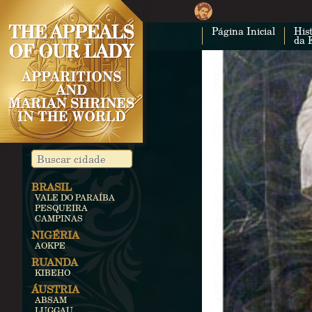
Página Inicial
Hist
da 
BRASIL
VALE DO PARAÍBA
PESQUEIRA
CAMPINAS
NIGÉRIA
AOKPE
RUANDA
KIBEHO
ÁUSTRIA
ABSAM
LUGGAU