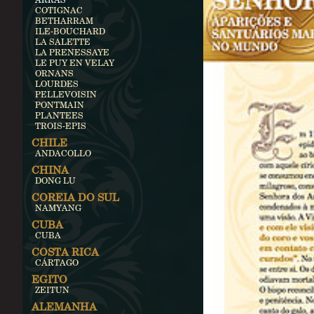
COTIGNAC
BETHARRAM
ILE-BOUCHARD
LA SALETTE
LA PRENESSAYE
LE PUY EN VELAY
ORNANS
LOURDES
PELLEVOISIN
PONTMAIN
PLANTEES
TROIS-EPIS
CHILE
ANDACOLLO
CHINA
DONG LU
COREIA DO SUL
NAMYANG
CUBA
CUBA
COSTA RICA
CÁRTAGO
EGITO
ZEITUN
ALEMANHA