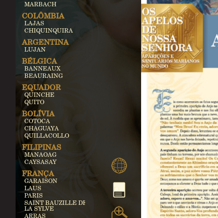
MARBACH
COLÔMBIA
LAJAS
CHIQUINQUIRA
ARGENTINA
LUJAN
BÉLGICA
BANNEAUX
BEAURAING
EQUADOR
QUINCHE
QUITO
BOLÍVIA
COTOCA
CHAGUAYA
QUILLACOLLO
FILIPINAS
MANAOAG
CAYSASAY
FRANÇA
GARAISON
LAUS
PARIS
SAINT BAUZILLE DE
LA SYLVE
ARRAS