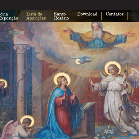
ória
Lista de
Santo
Download
Contatos
Exposição
Aparições
Rosário
Esta página não carregou o Google 
corretamente.
Você é o proprietário deste site?