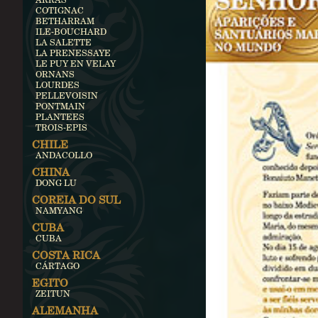
COTIGNAC
BETHARRAM
ILE-BOUCHARD
LA SALETTE
LA PRENESSAYE
LE PUY EN VELAY
ORNANS
LOURDES
PELLEVOISIN
PONTMAIN
PLANTEES
TROIS-EPIS
CHILE
ANDACOLLO
CHINA
DONG LU
COREIA DO SUL
NAMYANG
CUBA
CUBA
COSTA RICA
CÁRTAGO
EGITO
ZEITUN
ALEMANHA