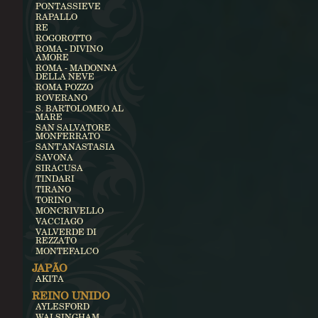
PONTASSIEVE
RAPALLO
RE
ROGOROTTO
ROMA - DIVINO
AMORE
ROMA - MADONNA
DELLA NEVE
ROMA POZZO
ROVERANO
S. BARTOLOMEO AL
MARE
SAN SALVATORE
MONFERRATO
SANT'ANASTASIA
SAVONA
SIRACUSA
TINDARI
TIRANO
TORINO
MONCRIVELLO
VACCIAGO
VALVERDE DI
REZZATO
MONTEFALCO
JAPÃO
AKITA
REINO UNIDO
AYLESFORD
WALSINGHAM