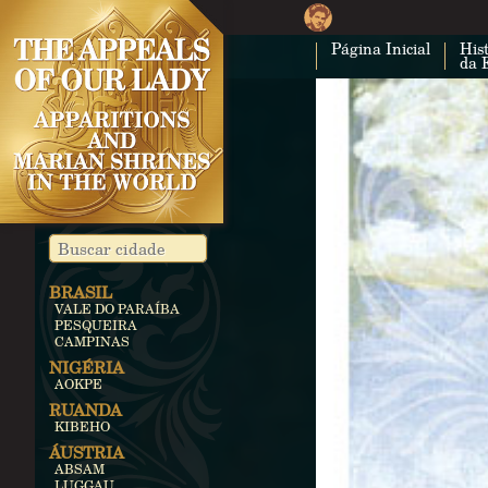
Página Inicial
Hist
da 
BRASIL
VALE DO PARAÍBA
PESQUEIRA
CAMPINAS
NIGÉRIA
AOKPE
RUANDA
KIBEHO
ÁUSTRIA
ABSAM
LUGGAU