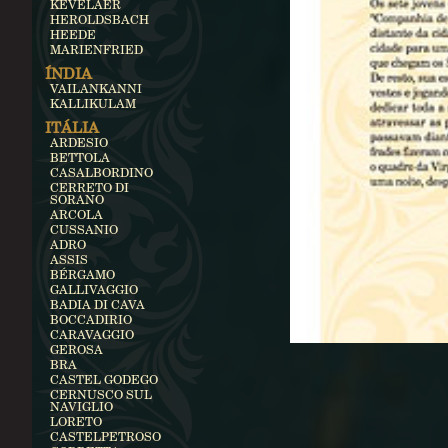
KEVELAER
HEROLDSBACH
HEEDE
MARIENFRIED
ÍNDIA
VAILANKANNI
KALLIKULAM
ITÁLIA
ARDESIO
BETTOLA
CASALBORDINO
CERRETO DI
SORANO
ARCOLA
CUSSANIO
ADRO
ASSIS
BÉRGAMO
GALLIVAGGIO
BADIA DI CAVA
BOCCADIRIO
CARAVAGGIO
GEROSA
BRA
CASTEL GODEGO
CERNUSCO SUL
NAVIGLIO
LORETO
CASTELPETROSO