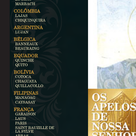
MARBACH
COLÔMBIA
LAJAS
CHIQUINQUIRA
ARGENTINA
LUJAN
BÉLGICA
BANNEAUX
BEAURAING
EQUADOR
QUINCHE
QUITO
BOLÍVIA
COTOCA
CHAGUAYA
QUILLACOLLO
FILIPINAS
MANAOAG
CAYSASAY
FRANÇA
GARAISON
LAUS
PARIS
SAINT BAUZILLE DE
LA SYLVE
ARRAS