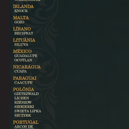
IRLANDA
KNOCK
MALTA
GOZO
LÍBANO
BECHWAT
LITUÂNIA
SILUVA
MÉXICO
GUADALUPE
OCOTLAN
NICARÁGUA
CUAPA
PARAGUAI
CAACUPE'
POLÔNIA
GIETRZWALD
LICHEN
RZESZOW
SIEKIERKI
SWIETA LIPKA
SZCZYRK
PORTUGAL
ARCOS DE