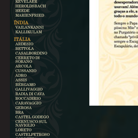
KEVELAER
HEROLDSBACH
HEEDE
MARIENFRIED
ÍNDIA
VAILANKANNI
KALLIKULAM
ITÁLIA
ARDESIO
BETTOLA
CASALBORDINO
CERRETO DI
SORANO
ARCOLA
CUSSANIO
ADRO
ASSIS
BÉRGAMO
GALLIVAGGIO
BADIA DI CAVA
BOCCADIRIO
CARAVAGGIO
GEROSA
BRA
CASTEL GODEGO
CERNUSCO SUL
NAVIGLIO
LORETO
CASTELPETROSO