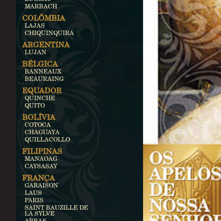
MARBACH
COLÔMBIA
LAJAS
CHIQUINQUIRA
ARGENTINA
LUJAN
BÉLGICA
BANNEAUX
BEAURAING
EQUADOR
QUINCHE
QUITO
BOLÍVIA
COTOCA
CHAGUAYA
QUILLACOLLO
FILIPINAS
MANAOAG
CAYSASAY
FRANÇA
GARAISON
LAUS
PARIS
SAINT BAUZILLE DE
LA SYLVE
ARRAS