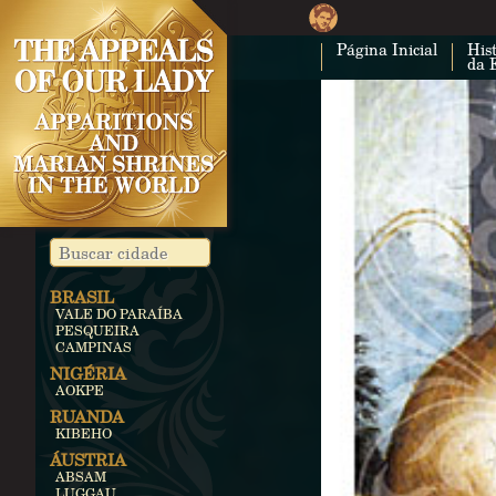
Página Inicial
Hist
da 
BRASIL
VALE DO PARAÍBA
PESQUEIRA
CAMPINAS
NIGÉRIA
AOKPE
RUANDA
KIBEHO
ÁUSTRIA
ABSAM
LUGGAU