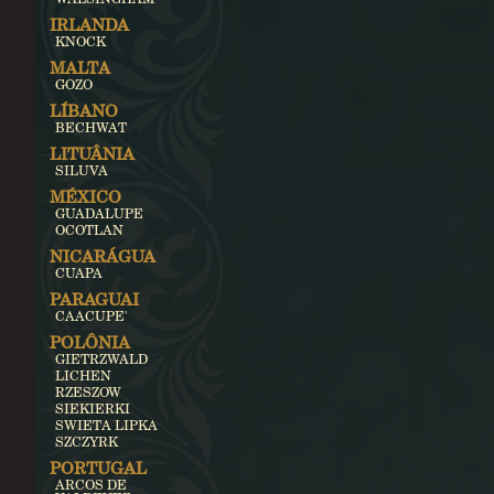
IRLANDA
KNOCK
MALTA
GOZO
LÍBANO
BECHWAT
LITUÂNIA
SILUVA
MÉXICO
GUADALUPE
OCOTLAN
NICARÁGUA
CUAPA
PARAGUAI
CAACUPE'
POLÔNIA
GIETRZWALD
LICHEN
RZESZOW
SIEKIERKI
SWIETA LIPKA
SZCZYRK
PORTUGAL
ARCOS DE