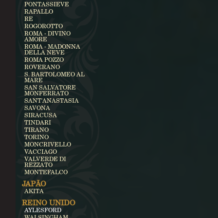
PONTASSIEVE
RAPALLO
RE
ROGOROTTO
ROMA - DIVINO
AMORE
ROMA - MADONNA
DELLA NEVE
ROMA POZZO
ROVERANO
S. BARTOLOMEO AL
MARE
SAN SALVATORE
MONFERRATO
SANT'ANASTASIA
SAVONA
SIRACUSA
TINDARI
TIRANO
TORINO
MONCRIVELLO
VACCIAGO
VALVERDE DI
REZZATO
MONTEFALCO
JAPÃO
AKITA
REINO UNIDO
AYLESFORD
WALSINGHAM