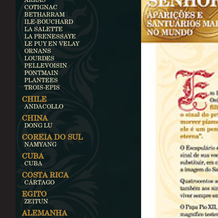
COTIGNAC
BETHARRAM
ILE-BOUCHARD
LA SALETTE
LA PRENESSAYE
LE PUY EN VELAY
ORNANS
LOURDES
PELLEVOISIN
PONTMAIN
PLANTEES
TROIS-EPIS
CHILE
ANDACOLLO
CHINA
DONG LU
COREIA DO SUL
NAMYANG
CUBA
CUBA
COSTA RICA
CÁRTAGO
EGITO
ZEITUN
ALEMANHA