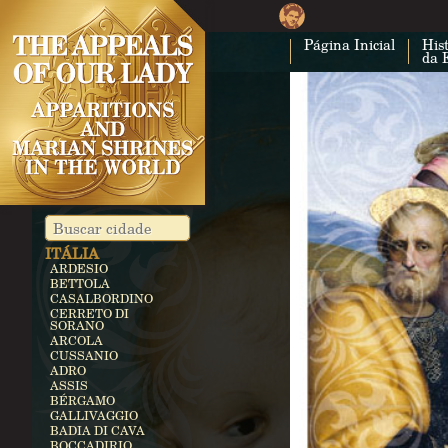
CUBA
COSTA RICA
Página Inicial
Hist
CÁRTAGO
da 
EGITO
ZEITUN
ALEMANHA
KEVELAER
HEROLDSBACH
HEEDE
MARIENFRIED
ÍNDIA
VAILANKANNI
KALLIKULAM
ITÁLIA
ARDESIO
BETTOLA
CASALBORDINO
CERRETO DI
SORANO
ARCOLA
CUSSANIO
ADRO
ASSIS
BÉRGAMO
GALLIVAGGIO
BADIA DI CAVA
BOCCADIRIO