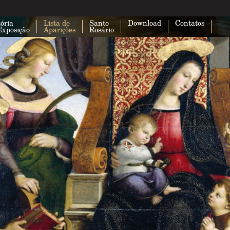
ória
Lista de
Santo
Download
Contatos
Exposição
Aparições
Rosário
Esta página não carregou o Google 
corretamente.
Você é o proprietário deste site?