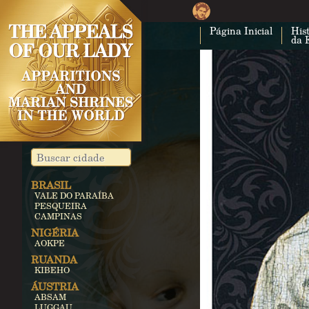
Página Inicial
Hist
da 
BRASIL
VALE DO PARAÍBA
PESQUEIRA
CAMPINAS
NIGÉRIA
AOKPE
RUANDA
KIBEHO
ÁUSTRIA
ABSAM
LUGGAU