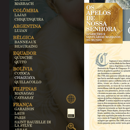
MARBACH
COLÔMBIA
LAJAS
CHIQUINQUIRA
ARGENTINA
LUJAN
BÉLGICA
BANNEAUX
BEAURAING
EQUADOR
QUINCHE
QUITO
BOLÍVIA
COTOCA
CHAGUAYA
QUILLACOLLO
FILIPINAS
MANAOAG
CAYSASAY
FRANÇA
GARAISON
LAUS
PARIS
SAINT BAUZILLE DE
LA SYLVE
ARRAS