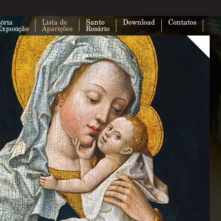
ória
Lista de
Santo
Download
Contatos
Exposição
Aparições
Rosário
Esta página não carregou o Google 
corretamente.
Você é o proprietário deste site?