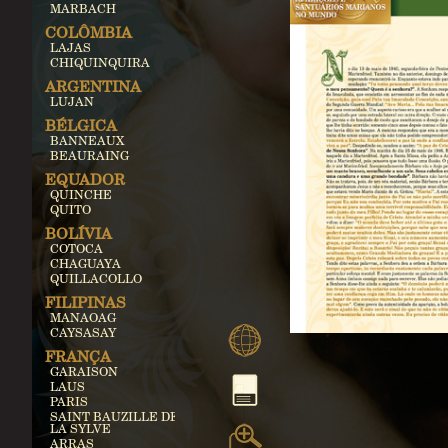
MARBACH
COLÔMBIA
LAJAS
CHIQUINQUIRA
ARGENTINA
LUJAN
BÉLGICA
BANNEAUX
BEAURAING
EQUADOR
QUINCHE
QUITO
BOLÍVIA
COTOCA
CHAGUAYA
QUILLACOLLO
FILIPINAS
MANAOAG
CAYSASAY
FRANÇA
GARAISON
LAUS
PARIS
SAINT BAUZILLE DE
LA SYLVE
ARRAS