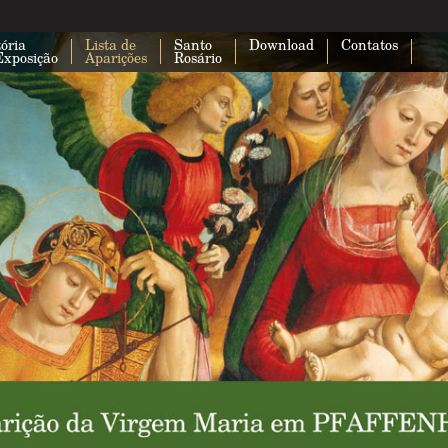
ória
Lista de
Santo
Download
Contatos
Exposição
Aparições
Rosário
Esta página não carregou o Google 
corretamente.
Você é o proprietário deste site?