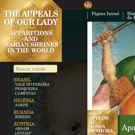
Página Inicial
Hist
da 
BRASIL
VALE DO PARAÍBA
PESQUEIRA
CAMPINAS
NIGÉRIA
AOKPE
RUANDA
KIBEHO
ÁUSTRIA
ABSAM
LUGGAU