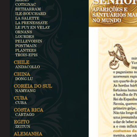
COTIGNAC
BETHARRAM
ILE-BOUCHARD
LA SALETTE
LA PRENESSAYE
LE PUY EN VELAY
ORNANS
LOURDES
PELLEVOISIN
PONTMAIN
PLANTEES
TROIS-EPIS
CHILE
ANDACOLLO
CHINA
DONG LU
COREIA DO SUL
NAMYANG
CUBA
CUBA
COSTA RICA
CÁRTAGO
EGITO
ZEITUN
ALEMANHA