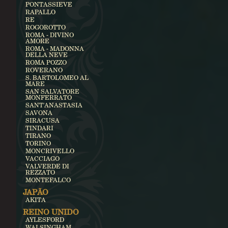
PONTASSIEVE
RAPALLO
RE
ROGOROTTO
ROMA - DIVINO
AMORE
ROMA - MADONNA
DELLA NEVE
ROMA POZZO
ROVERANO
S. BARTOLOMEO AL
MARE
SAN SALVATORE
MONFERRATO
SANT'ANASTASIA
SAVONA
SIRACUSA
TINDARI
TIRANO
TORINO
MONCRIVELLO
VACCIAGO
VALVERDE DI
REZZATO
MONTEFALCO
JAPÃO
AKITA
REINO UNIDO
AYLESFORD
WALSINGHAM