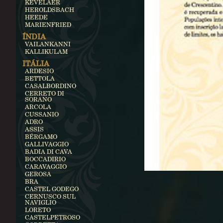
KEVELAER
HEROLDSBACH
HEEDE
MARIENFRIED
ÍNDIA
VAILANKANNI
KALLIKULAM
ITÁLIA
ARDESIO
BETTOLA
CASALBORDINO
CERRETO DI
SORANO
ARCOLA
CUSSANIO
ADRO
ASSIS
BÉRGAMO
GALLIVAGGIO
BADIA DI CAVA
BOCCADIRIO
CARAVAGGIO
GEROSA
BRA
CASTEL GODEGO
CERNUSCO SUL
NAVIGLIO
LORETO
CASTELPETROSO