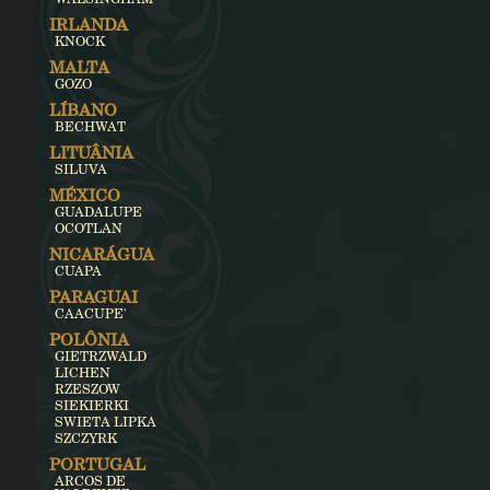
IRLANDA
KNOCK
MALTA
GOZO
LÍBANO
BECHWAT
LITUÂNIA
SILUVA
MÉXICO
GUADALUPE
OCOTLAN
NICARÁGUA
CUAPA
PARAGUAI
CAACUPE'
POLÔNIA
GIETRZWALD
LICHEN
RZESZOW
SIEKIERKI
SWIETA LIPKA
SZCZYRK
PORTUGAL
ARCOS DE