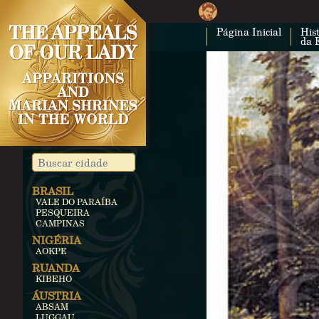
Página Inicial
Hist
da 
BRASIL
VALE DO PARAÍBA
PESQUEIRA
CAMPINAS
NIGÉRIA
AOKPE
RUANDA
KIBEHO
ÁUSTRIA
ABSAM
LUGGAU