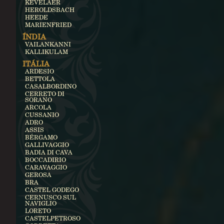
KEVELAER
HEROLDSBACH
HEEDE
MARIENFRIED
ÍNDIA
VAILANKANNI
KALLIKULAM
ITÁLIA
ARDESIO
BETTOLA
CASALBORDINO
CERRETO DI
SORANO
ARCOLA
CUSSANIO
ADRO
ASSIS
BÉRGAMO
GALLIVAGGIO
BADIA DI CAVA
BOCCADIRIO
CARAVAGGIO
GEROSA
BRA
CASTEL GODEGO
CERNUSCO SUL
NAVIGLIO
LORETO
CASTELPETROSO