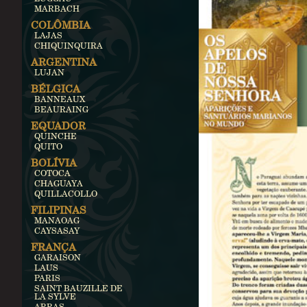
MARBACH
COLÔMBIA
LAJAS
CHIQUINQUIRA
ARGENTINA
LUJAN
BÉLGICA
BANNEAUX
BEAURAING
EQUADOR
QUINCHE
QUITO
BOLÍVIA
COTOCA
CHAGUAYA
QUILLACOLLO
FILIPINAS
MANAOAG
CAYSASAY
FRANÇA
GARAISON
LAUS
PARIS
SAINT BAUZILLE DE
LA SYLVE
ARRAS