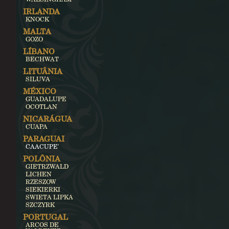
IRLANDA
KNOCK
MALTA
GOZO
LÍBANO
BECHWAT
LITUÂNIA
SILUVA
MÉXICO
GUADALUPE
OCOTLAN
NICARÁGUA
CUAPA
PARAGUAI
CAACUPE'
POLÔNIA
GIETRZWALD
LICHEN
RZESZOW
SIEKIERKI
SWIETA LIPKA
SZCZYRK
PORTUGAL
ARCOS DE