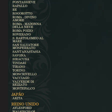
PONTASSIEVE
RAPALLO
RE
ROGOROTTO
ROMA - DIVINO
AMORE
ROMA - MADONNA
DELLA NEVE
ROMA POZZO
ROVERANO
S. BARTOLOMEO AL
MARE
SAN SALVATORE
MONFERRATO
SANT'ANASTASIA
SAVONA
SIRACUSA
TINDARI
TIRANO
TORINO
MONCRIVELLO
VACCIAGO
VALVERDE DI
REZZATO
MONTEFALCO
JAPÃO
AKITA
REINO UNIDO
AYLESFORD
WALSINGHAM