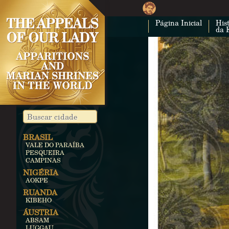
Página Inicial
Hist
da 
BRASIL
VALE DO PARAÍBA
PESQUEIRA
CAMPINAS
NIGÉRIA
AOKPE
RUANDA
KIBEHO
ÁUSTRIA
ABSAM
LUGGAU