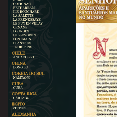
COTIGNAC
BETHARRAM
ILE-BOUCHARD
LA SALETTE
LA PRENESSAYE
LE PUY EN VELAY
ORNANS
LOURDES
PELLEVOISIN
PONTMAIN
PLANTEES
TROIS-EPIS
CHILE
ANDACOLLO
CHINA
DONG LU
COREIA DO SUL
NAMYANG
CUBA
CUBA
COSTA RICA
CÁRTAGO
EGITO
ZEITUN
ALEMANHA