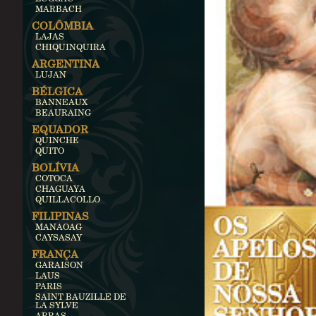
MARBACH
COLÔMBIA
LAJAS
CHIQUINQUIRA
ARGENTINA
LUJAN
BÉLGICA
BANNEAUX
BEAURAING
EQUADOR
QUINCHE
QUITO
BOLÍVIA
COTOCA
CHAGUAYA
QUILLACOLLO
FILIPINAS
MANAOAG
CAYSASAY
FRANÇA
GARAISON
LAUS
PARIS
SAINT BAUZILLE DE
LA SYLVE
ARRAS