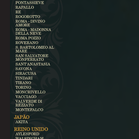
PONTASSIEVE
RAPALLO
RE
ROGOROTTO
ROMA - DIVINO
AMORE
ROMA - MADONNA
DELLA NEVE
ROMA POZZO
ROVERANO
S. BARTOLOMEO AL
MARE
SAN SALVATORE
MONFERRATO
SANT'ANASTASIA
SAVONA
SIRACUSA
TINDARI
TIRANO
TORINO
MONCRIVELLO
VACCIAGO
VALVERDE DI
REZZATO
MONTEFALCO
JAPÃO
AKITA
REINO UNIDO
AYLESFORD
WALSINGHAM