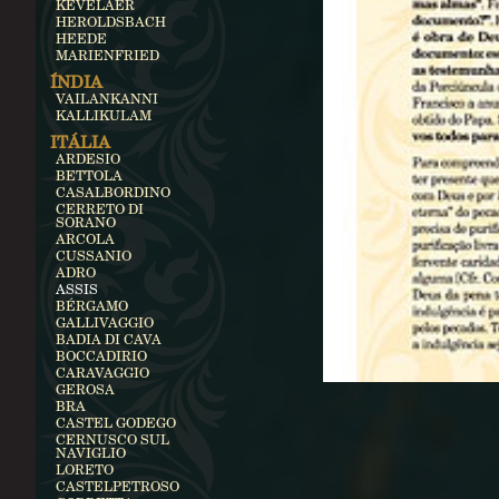
KEVELAER
HEROLDSBACH
HEEDE
MARIENFRIED
ÍNDIA
VAILANKANNI
KALLIKULAM
ITÁLIA
ARDESIO
BETTOLA
CASALBORDINO
CERRETO DI
SORANO
ARCOLA
CUSSANIO
ADRO
ASSIS
BÉRGAMO
GALLIVAGGIO
BADIA DI CAVA
BOCCADIRIO
CARAVAGGIO
GEROSA
BRA
CASTEL GODEGO
CERNUSCO SUL
NAVIGLIO
LORETO
CASTELPETROSO