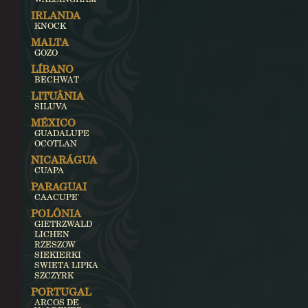
IRLANDA
KNOCK
MALTA
GOZO
LÍBANO
BECHWAT
LITUÂNIA
SILUVA
MÉXICO
GUADALUPE
OCOTLAN
NICARÁGUA
CUAPA
PARAGUAI
CAACUPE'
POLÔNIA
GIETRZWALD
LICHEN
RZESZOW
SIEKIERKI
SWIETA LIPKA
SZCZYRK
PORTUGAL
ARCOS DE