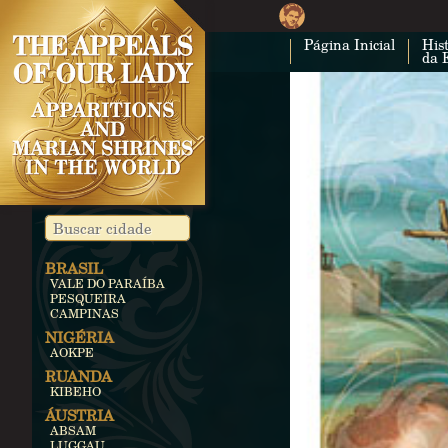
Página Inicial
Hist
da 
BRASIL
VALE DO PARAÍBA
PESQUEIRA
CAMPINAS
NIGÉRIA
AOKPE
RUANDA
KIBEHO
ÁUSTRIA
ABSAM
LUGGAU