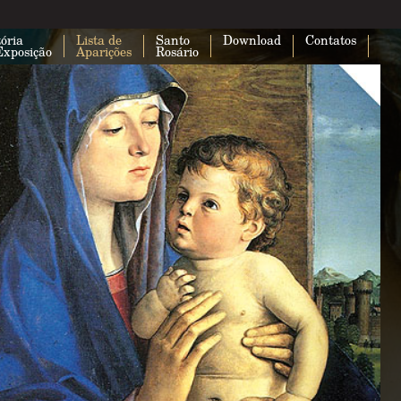
ória
Lista de
Santo
Download
Contatos
Exposição
Aparições
Rosário
Esta página não carregou o Google 
corretamente.
Você é o proprietário deste site?