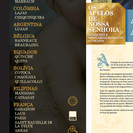
MARBACH
COLÔMBIA
LAJAS
CHIQUINQUIRA
ARGENTINA
LUJAN
BÉLGICA
BANNEAUX
BEAURAING
EQUADOR
QUINCHE
QUITO
BOLÍVIA
COTOCA
CHAGUAYA
QUILLACOLLO
FILIPINAS
MANAOAG
CAYSASAY
FRANÇA
GARAISON
LAUS
PARIS
SAINT BAUZILLE DE
LA SYLVE
ARRAS