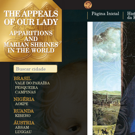
Página Inicial
Hist
da 
BRASIL
VALE DO PARAÍBA
PESQUEIRA
CAMPINAS
NIGÉRIA
AOKPE
RUANDA
KIBEHO
ÁUSTRIA
ABSAM
LUGGAU