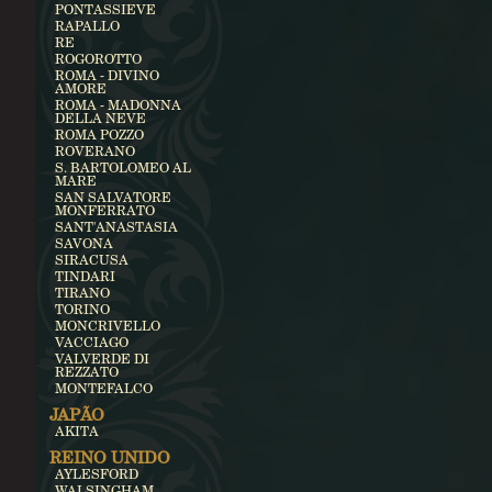
PONTASSIEVE
RAPALLO
RE
ROGOROTTO
ROMA - DIVINO
AMORE
ROMA - MADONNA
DELLA NEVE
ROMA POZZO
ROVERANO
S. BARTOLOMEO AL
MARE
SAN SALVATORE
MONFERRATO
SANT'ANASTASIA
SAVONA
SIRACUSA
TINDARI
TIRANO
TORINO
MONCRIVELLO
VACCIAGO
VALVERDE DI
REZZATO
MONTEFALCO
JAPÃO
AKITA
REINO UNIDO
AYLESFORD
WALSINGHAM