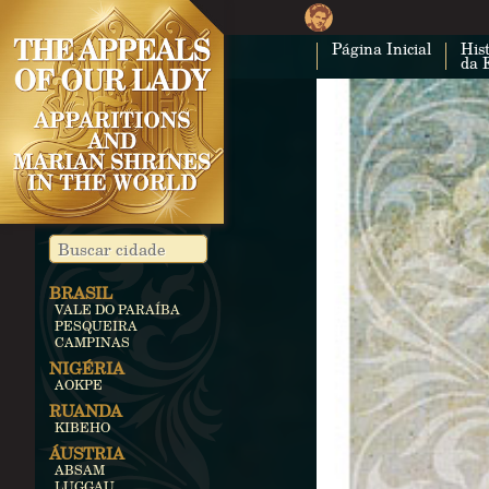
Página Inicial
Hist
da 
BRASIL
VALE DO PARAÍBA
PESQUEIRA
CAMPINAS
NIGÉRIA
AOKPE
RUANDA
KIBEHO
ÁUSTRIA
ABSAM
LUGGAU