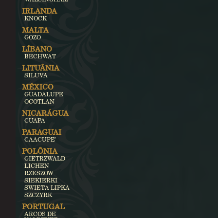
IRLANDA
KNOCK
MALTA
GOZO
LÍBANO
BECHWAT
LITUÂNIA
SILUVA
MÉXICO
GUADALUPE
OCOTLAN
NICARÁGUA
CUAPA
PARAGUAI
CAACUPE'
POLÔNIA
GIETRZWALD
LICHEN
RZESZOW
SIEKIERKI
SWIETA LIPKA
SZCZYRK
PORTUGAL
ARCOS DE