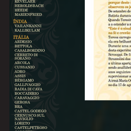
KEVELAER
HEROLDSBACH
HEEDE
MARIENFRIED
ÍNDIA
VAILANKANNI
KALLIKULAM
ITÁLIA
ARDESIO
BETTOLA
CASALBORDINO
CERRETO DI
SORANO
ARCOLA
CUSSANIO
ADRO
ASSIS
BÉRGAMO
GALLIVAGGIO
BADIA DI CAVA
BOCCADIRIO
CARAVAGGIO
GEROSA
BRA
CASTEL GODEGO
CERNUSCO SUL
NAVIGLIO
LORETO
CASTELPETROSO