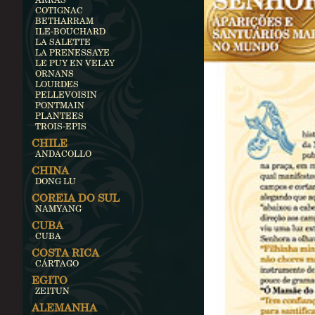
COTIGNAC
BETHARRAM
ILE-BOUCHARD
LA SALETTE
LA PRENESSAYE
LE PUY EN VELAY
ORNANS
LOURDES
PELLEVOISIN
PONTMAIN
PLANTEES
TROIS-EPIS
CHILE
ANDACOLLO
CHINA
DONG LU
COREIA DO SUL
NAMYANG
CUBA
CUBA
COSTA RICA
CÁRTAGO
EGITO
ZEITUN
ALEMANHA