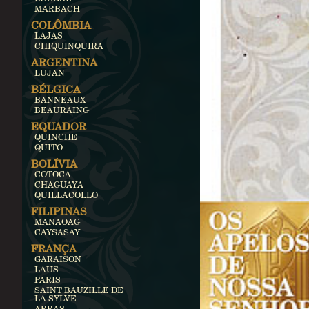
MARBACH
COLÔMBIA
LAJAS
CHIQUINQUIRA
ARGENTINA
LUJAN
BÉLGICA
BANNEAUX
BEAURAING
EQUADOR
QUINCHE
QUITO
BOLÍVIA
COTOCA
CHAGUAYA
QUILLACOLLO
FILIPINAS
MANAOAG
CAYSASAY
FRANÇA
GARAISON
LAUS
PARIS
SAINT BAUZILLE DE
LA SYLVE
ARRAS