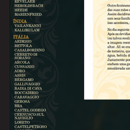
KEVELAER
HEROLDSBACH
HEEDE
MARIENFRIED
ÍNDIA
VAILANKANNI
KALLIKULAM
ITÁLIA
ARDESIO
BETTOLA
CASALBORDINO
CERRETO DI
SORANO
ARCOLA
CUSSANIO
ADRO
ASSIS
BÉRGAMO
GALLIVAGGIO
BADIA DI CAVA
BOCCADIRIO
CARAVAGGIO
GEROSA
BRA
CASTEL GODEGO
CERNUSCO SUL
NAVIGLIO
LORETO
CASTELPETROSO