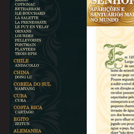
COTIGNAC
BETHARRAM
ILE-BOUCHARD
LA SALETTE
LA PRENESSAYE
LE PUY EN VELAY
ORNANS
LOURDES
PELLEVOISIN
PONTMAIN
PLANTEES
TROIS-EPIS
CHILE
ANDACOLLO
CHINA
DONG LU
COREIA DO SUL
NAMYANG
CUBA
CUBA
COSTA RICA
CÁRTAGO
EGITO
ZEITUN
ALEMANHA