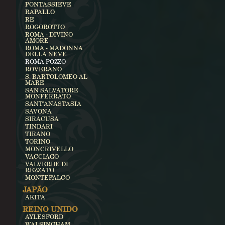
PONTASSIEVE
RAPALLO
RE
ROGOROTTO
ROMA - DIVINO
AMORE
ROMA - MADONNA
DELLA NEVE
ROMA POZZO
ROVERANO
S. BARTOLOMEO AL
MARE
SAN SALVATORE
MONFERRATO
SANT'ANASTASIA
SAVONA
SIRACUSA
TINDARI
TIRANO
TORINO
MONCRIVELLO
VACCIAGO
VALVERDE DI
REZZATO
MONTEFALCO
JAPÃO
AKITA
REINO UNIDO
AYLESFORD
WALSINGHAM