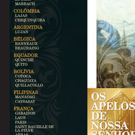
MARBACH
COLÔMBIA
LAJAS
CHIQUINQUIRA
ARGENTINA
LUJAN
BÉLGICA
BANNEAUX
BEAURAING
EQUADOR
QUINCHE
QUITO
BOLÍVIA
COTOCA
CHAGUAYA
QUILLACOLLO
FILIPINAS
MANAOAG
CAYSASAY
FRANÇA
GARAISON
LAUS
PARIS
SAINT BAUZILLE DE
LA SYLVE
ARRAS