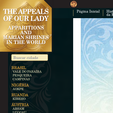
Página Inicial
Hist
da 
BRASIL
VALE DO PARAÍBA
PESQUEIRA
CAMPINAS
NIGÉRIA
AOKPE
RUANDA
KIBEHO
ÁUSTRIA
ABSAM
LUGGAU