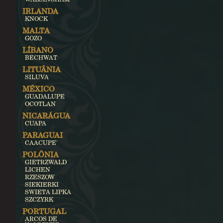
IRLANDA
KNOCK
MALTA
GOZO
LÍBANO
BECHWAT
LITUÂNIA
SILUVA
MÉXICO
GUADALUPE
OCOTLAN
NICARÁGUA
CUAPA
PARAGUAI
CAACUPE'
POLÔNIA
GIETRZWALD
LICHEN
RZESZOW
SIEKIERKI
SWIETA LIPKA
SZCZYRK
PORTUGAL
ARCOS DE