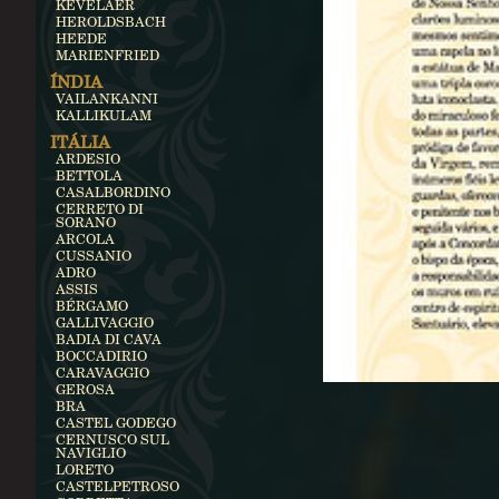
KEVELAER
HEROLDSBACH
HEEDE
MARIENFRIED
ÍNDIA
VAILANKANNI
KALLIKULAM
ITÁLIA
ARDESIO
BETTOLA
CASALBORDINO
CERRETO DI
SORANO
ARCOLA
CUSSANIO
ADRO
ASSIS
BÉRGAMO
GALLIVAGGIO
BADIA DI CAVA
BOCCADIRIO
CARAVAGGIO
GEROSA
BRA
CASTEL GODEGO
CERNUSCO SUL
NAVIGLIO
LORETO
CASTELPETROSO