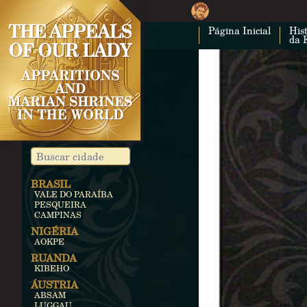
Página Inicial
Hist
da 
BRASIL
VALE DO PARAÍBA
PESQUEIRA
CAMPINAS
NIGÉRIA
AOKPE
RUANDA
KIBEHO
ÁUSTRIA
ABSAM
LUGGAU