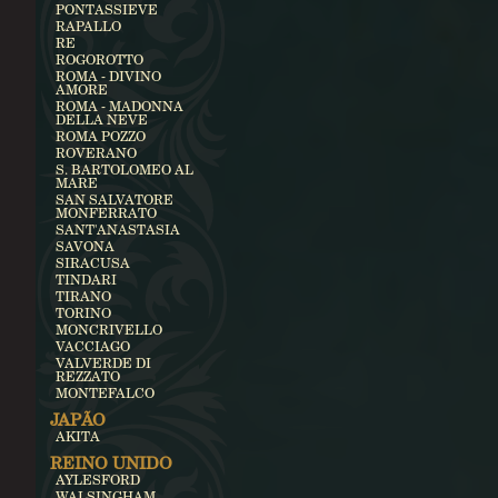
PONTASSIEVE
RAPALLO
RE
ROGOROTTO
ROMA - DIVINO
AMORE
ROMA - MADONNA
DELLA NEVE
ROMA POZZO
ROVERANO
S. BARTOLOMEO AL
MARE
SAN SALVATORE
MONFERRATO
SANT'ANASTASIA
SAVONA
SIRACUSA
TINDARI
TIRANO
TORINO
MONCRIVELLO
VACCIAGO
VALVERDE DI
REZZATO
MONTEFALCO
JAPÃO
AKITA
REINO UNIDO
AYLESFORD
WALSINGHAM