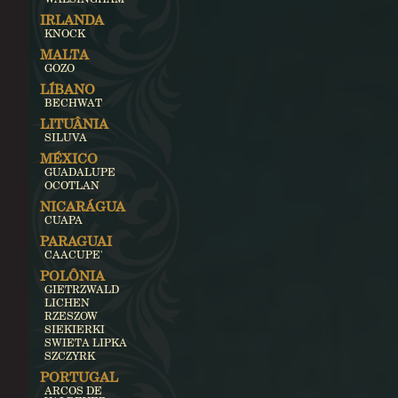
IRLANDA
KNOCK
MALTA
GOZO
LÍBANO
BECHWAT
LITUÂNIA
SILUVA
MÉXICO
GUADALUPE
OCOTLAN
NICARÁGUA
CUAPA
PARAGUAI
CAACUPE'
POLÔNIA
GIETRZWALD
LICHEN
RZESZOW
SIEKIERKI
SWIETA LIPKA
SZCZYRK
PORTUGAL
ARCOS DE