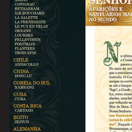
COTIGNAC
BETHARRAM
ILE-BOUCHARD
LA SALETTE
LA PRENESSAYE
LE PUY EN VELAY
ORNANS
LOURDES
PELLEVOISIN
PONTMAIN
PLANTEES
TROIS-EPIS
CHILE
ANDACOLLO
CHINA
DONG LU
COREIA DO SUL
NAMYANG
CUBA
CUBA
COSTA RICA
CÁRTAGO
EGITO
ZEITUN
ALEMANHA