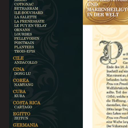
COTIGNAC
BETHARRAM
ILE-BOUCHARD
LA SALETTE
LA PRENESSAYE
LE PUY EN VELAY
ORNANS
LOURDES
PELLEVOISIN
PONTMAIN
PLANTEES
TROIS-EPIS
CILE
ANDACOLLO
CINA
DONG LU
COREA
NAMYANG
CUBA
KUBA
COSTA RICA
CARTAGO
EGITTO
ZEITUN
GERMANIA