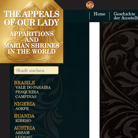
Home
Geschichte
der Ausstel
BRASILE
VALE DO PARAIBA
PESQUEIRA
CAMPINAS
NIGERIA
AOKPE
RUANDA
KIBEHO
AUSTRIA
ABSAM
LUGGAU