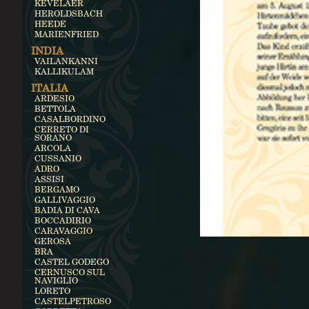
KEVELAER
HEROLDSBACH
HEEDE
MARIENFRIED
INDIA
VAILANKANNI
KALLIKULAM
ITALIA
ARDESIO
BETTOLA
CASALBORDINO
CERRETO DI
SORANO
ARCOLA
CUSSANIO
ADRO
ASSISI
BERGAMO
GALLIVAGGIO
BADIA DI CAVA
BOCCADIRIO
CARAVAGGIO
GEROSA
BRA
CASTEL GODEGO
CERNUSCO SUL
NAVIGLIO
LORETO
CASTELPETROSO