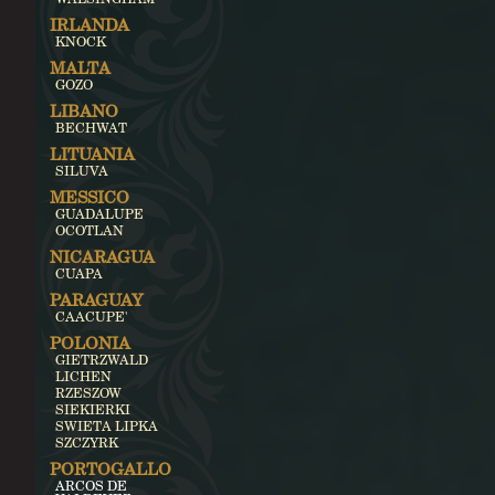
IRLANDA
KNOCK
MALTA
GOZO
LIBANO
BECHWAT
LITUANIA
SILUVA
MESSICO
GUADALUPE
OCOTLAN
NICARAGUA
CUAPA
PARAGUAY
CAACUPE'
POLONIA
GIETRZWALD
LICHEN
RZESZOW
SIEKIERKI
SWIETA LIPKA
SZCZYRK
PORTOGALLO
ARCOS DE