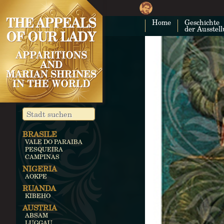
Home
Geschichte
der Ausstel
BRASILE
VALE DO PARAIBA
PESQUEIRA
CAMPINAS
NIGERIA
AOKPE
RUANDA
KIBEHO
AUSTRIA
ABSAM
LUGGAU