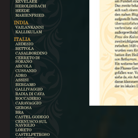
KEVELAER
HEROLDSBACH
HEEDE
MARIENFRIED
INDIA
VAILANKANNI
KALLIKULAM
ITALIA
ARDESIO
BETTOLA
CASALBORDINO
CERRETO DI
SORANO
ARCOLA
CUSSANIO
ADRO
ASSISI
BERGAMO
GALLIVAGGIO
BADIA DI CAVA
BOCCADIRIO
CARAVAGGIO
GEROSA
BRA
CASTEL GODEGO
CERNUSCO SUL
NAVIGLIO
LORETO
CASTELPETROSO