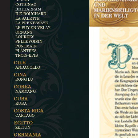
COTIGNAC
BETHARRAM
ILE-BOUCHARD
LA SALETTE
LA PRENESSAYE
LE PUY EN VELAY
ORNANS
LOURDES
PELLEVOISIN
PONTMAIN
PLANTEES
TROIS-EPIS
CILE
ANDACOLLO
CINA
DONG LU
COREA
NAMYANG
CUBA
KUBA
COSTA RICA
CARTAGO
EGITTO
ZEITUN
GERMANIA