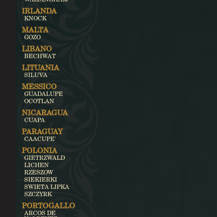
IRLANDA
KNOCK
MALTA
GOZO
LIBANO
BECHWAT
LITUANIA
SILUVA
MESSICO
GUADALUPE
OCOTLAN
NICARAGUA
CUAPA
PARAGUAY
CAACUPE'
POLONIA
GIETRZWALD
LICHEN
RZESZOW
SIEKIERKI
SWIETA LIPKA
SZCZYRK
PORTOGALLO
ARCOS DE