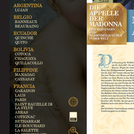
ARGENTINA
LUJAN
BELGIO
BANNEAUX
BEAURAING
ECUADOR
QUINCHE
QUITO
BOLIVIA
COTOCA
CHAGUAYA
QUILLACOLLO
FILIPPINE
MANAOAG
CAYSASAY
FRANCIA
GARAISON
LAUS
PARIS
SAINT BAUZILLE DE
LA SYLVE
ARRAS
COTIGNAC
BETHARRAM
ILE-BOUCHARD
LA SALETTE