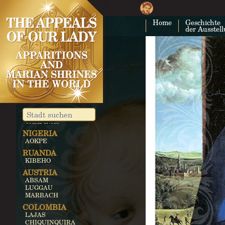
Home
Geschichte
der Ausstel
BRASILE
VALE DO PARAIBA
PESQUEIRA
CAMPINAS
NIGERIA
AOKPE
RUANDA
KIBEHO
AUSTRIA
ABSAM
LUGGAU
MARBACH
COLOMBIA
LAJAS
CHIQUINQUIRA