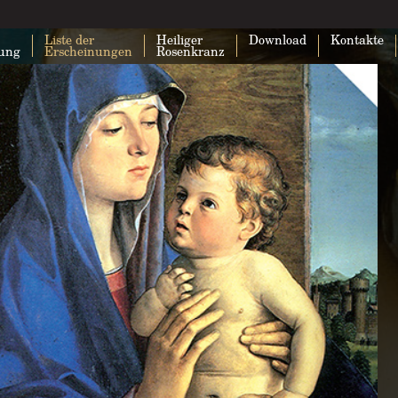
Liste der
Heiliger
Download
Kontakte
lung
Erscheinungen
Rosenkranz
Google Maps kann auf dieser Seite nic
geladen werden.
Bist du Inhaber dieser Website?