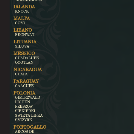
IRLANDA
KNOCK
MALTA
GOZO
LIBANO
BECHWAT
LITUANIA
SILUVA
MESSICO
GUADALUPE
OCOTLAN
NICARAGUA
CUAPA
PARAGUAY
CAACUPE'
POLONIA
GIETRZWALD
LICHEN
RZESZOW
SIEKIERKI
SWIETA LIPKA
SZCZYRK
PORTOGALLO
ARCOS DE