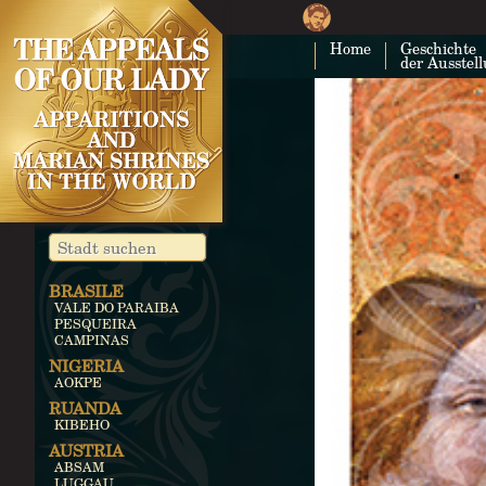
Home
Geschichte
der Ausstel
BRASILE
VALE DO PARAIBA
PESQUEIRA
CAMPINAS
NIGERIA
AOKPE
RUANDA
KIBEHO
AUSTRIA
ABSAM
LUGGAU