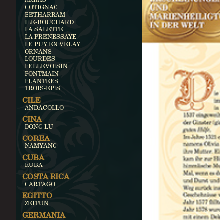
COTIGNAC
BETHARRAM
ILE-BOUCHARD
LA SALETTE
LA PRENESSAYE
LE PUY EN VELAY
ORNANS
LOURDES
PELLEVOISIN
PONTMAIN
PLANTEES
TROIS-EPIS
CILE
ANDACOLLO
CINA
DONG LU
COREA
NAMYANG
CUBA
KUBA
COSTA RICA
CARTAGO
EGITTO
ZEITUN
GERMANIA