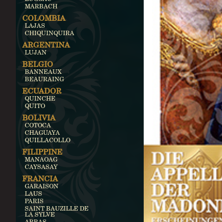
MARBACH
COLOMBIA
LAJAS
CHIQUINQUIRA
ARGENTINA
LUJAN
BELGIO
BANNEAUX
BEAURAING
ECUADOR
QUINCHE
QUITO
BOLIVIA
COTOCA
CHAGUAYA
QUILLACOLLO
FILIPPINE
MANAOAG
CAYSASAY
FRANCIA
GARAISON
LAUS
PARIS
SAINT BAUZILLE DE
LA SYLVE
ARRAS