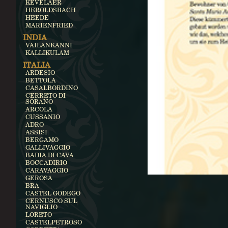
KEVELAER
HEROLDSBACH
HEEDE
MARIENFRIED
INDIA
VAILANKANNI
KALLIKULAM
ITALIA
ARDESIO
BETTOLA
CASALBORDINO
CERRETO DI
SORANO
ARCOLA
CUSSANIO
ADRO
ASSISI
BERGAMO
GALLIVAGGIO
BADIA DI CAVA
BOCCADIRIO
CARAVAGGIO
GEROSA
BRA
CASTEL GODEGO
CERNUSCO SUL
NAVIGLIO
LORETO
CASTELPETROSO