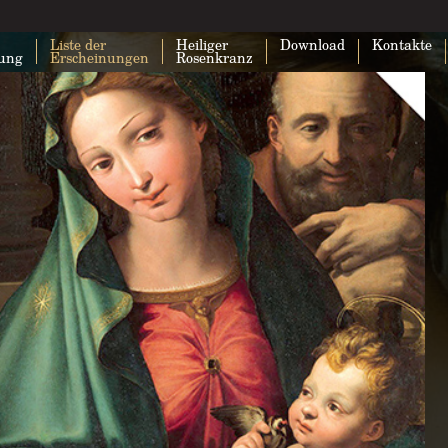
Liste der
Heiliger
Download
Kontakte
lung
Erscheinungen
Rosenkranz
Google Maps kann auf dieser Seite nic
geladen werden.
Bist du Inhaber dieser Website?