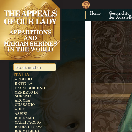
KUBA
COSTA RICA
Home
Geschichte
CARTAGO
der Ausstel
EGITTO
ZEITUN
GERMANIA
KEVELAER
HEROLDSBACH
HEEDE
MARIENFRIED
INDIA
VAILANKANNI
KALLIKULAM
ITALIA
ARDESIO
BETTOLA
CASALBORDINO
CERRETO DI
SORANO
ARCOLA
CUSSANIO
ADRO
ASSISI
BERGAMO
GALLIVAGGIO
BADIA DI CAVA
BOCCADIRIO