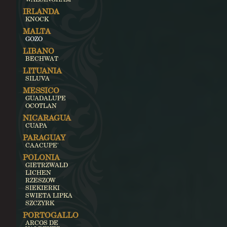
IRLANDA
KNOCK
MALTA
GOZO
LIBANO
BECHWAT
LITUANIA
SILUVA
MESSICO
GUADALUPE
OCOTLAN
NICARAGUA
CUAPA
PARAGUAY
CAACUPE'
POLONIA
GIETRZWALD
LICHEN
RZESZOW
SIEKIERKI
SWIETA LIPKA
SZCZYRK
PORTOGALLO
ARCOS DE