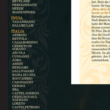
KEVELAER
HEROLDSBACH
HEEDE
MARIENFRIED
INDIA
VAILANKANNI
KALLIKULAM
ITALIA
ARDESIO
BETTOLA
CASALBORDINO
CERRETO DI
SORANO
ARCOLA
CUSSANIO
ADRO
ASSISI
BERGAMO
GALLIVAGGIO
BADIA DI CAVA
BOCCADIRIO
CARAVAGGIO
GEROSA
BRA
CASTEL GODEGO
CERNUSCO SUL
NAVIGLIO
LORETO
CASTELPETROSO