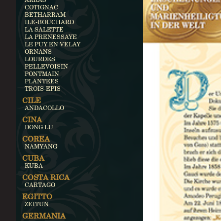
COTIGNAC
BETHARRAM
ILE-BOUCHARD
LA SALETTE
LA PRENESSAYE
LE PUY EN VELAY
ORNANS
LOURDES
PELLEVOISIN
PONTMAIN
PLANTEES
TROIS-EPIS
CILE
ANDACOLLO
CINA
DONG LU
COREA
NAMYANG
CUBA
KUBA
COSTA RICA
CARTAGO
EGITTO
ZEITUN
GERMANIA