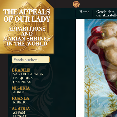
Home
Geschichte
der Ausstel
BRASILE
VALE DO PARAIBA
PESQUEIRA
CAMPINAS
NIGERIA
AOKPE
RUANDA
KIBEHO
AUSTRIA
ABSAM
LUGGAU