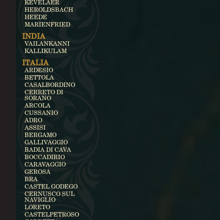
KEVELAER
HEROLDSBACH
HEEDE
MARIENFRIED
INDIA
VAILANKANNI
KALLIKULAM
ITALIA
ARDESIO
BETTOLA
CASALBORDINO
CERRETO DI
SORANO
ARCOLA
CUSSANIO
ADRO
ASSISI
BERGAMO
GALLIVAGGIO
BADIA DI CAVA
BOCCADIRIO
CARAVAGGIO
GEROSA
BRA
CASTEL GODEGO
CERNUSCO SUL
NAVIGLIO
LORETO
CASTELPETROSO