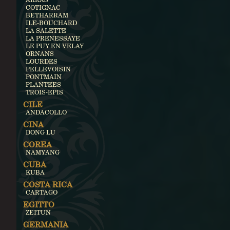
COTIGNAC
BETHARRAM
ILE-BOUCHARD
LA SALETTE
LA PRENESSAYE
LE PUY EN VELAY
ORNANS
LOURDES
PELLEVOISIN
PONTMAIN
PLANTEES
TROIS-EPIS
CILE
ANDACOLLO
CINA
DONG LU
COREA
NAMYANG
CUBA
KUBA
COSTA RICA
CARTAGO
EGITTO
ZEITUN
GERMANIA