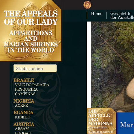
Home
Geschichte
der Ausstel
BRASILE
VALE DO PARAIBA
PESQUEIRA
CAMPINAS
NIGERIA
AOKPE
RUANDA
KIBEHO
AUSTRIA
ABSAM
LUGGAU