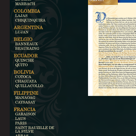
MARBACH
COLOMBIA
LAJAS
CHIQUINQUIRA
ARGENTINA
LUJAN
BELGIO
BANNEAUX
BEAURAING
ECUADOR
QUINCHE
QUITO
BOLIVIA
COTOCA
CHAGUAYA
QUILLACOLLO
FILIPPINE
MANAOAG
CAYSASAY
FRANCIA
GARAISON
LAUS
PARIS
SAINT BAUZILLE DE
LA SYLVE
ARRAS