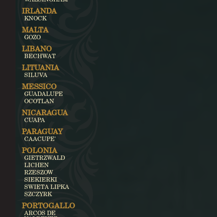
IRLANDA
KNOCK
MALTA
GOZO
LIBANO
BECHWAT
LITUANIA
SILUVA
MESSICO
GUADALUPE
OCOTLAN
NICARAGUA
CUAPA
PARAGUAY
CAACUPE'
POLONIA
GIETRZWALD
LICHEN
RZESZOW
SIEKIERKI
SWIETA LIPKA
SZCZYRK
PORTOGALLO
ARCOS DE