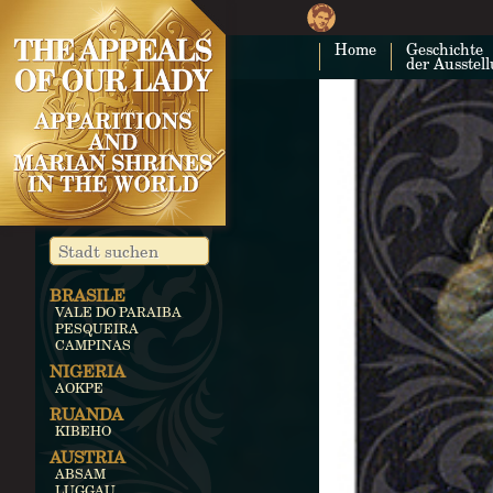
Home
Geschichte
der Ausstel
BRASILE
VALE DO PARAIBA
PESQUEIRA
CAMPINAS
NIGERIA
AOKPE
RUANDA
KIBEHO
AUSTRIA
ABSAM
LUGGAU