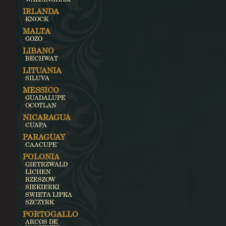
IRLANDA
KNOCK
MALTA
GOZO
LIBANO
BECHWAT
LITUANIA
SILUVA
MESSICO
GUADALUPE
OCOTLAN
NICARAGUA
CUAPA
PARAGUAY
CAACUPE'
POLONIA
GIETRZWALD
LICHEN
RZESZOW
SIEKIERKI
SWIETA LIPKA
SZCZYRK
PORTOGALLO
ARCOS DE