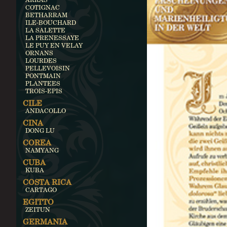
COTIGNAC
BETHARRAM
ILE-BOUCHARD
LA SALETTE
LA PRENESSAYE
LE PUY EN VELAY
ORNANS
LOURDES
PELLEVOISIN
PONTMAIN
PLANTEES
TROIS-EPIS
CILE
ANDACOLLO
CINA
DONG LU
COREA
NAMYANG
CUBA
KUBA
COSTA RICA
CARTAGO
EGITTO
ZEITUN
GERMANIA