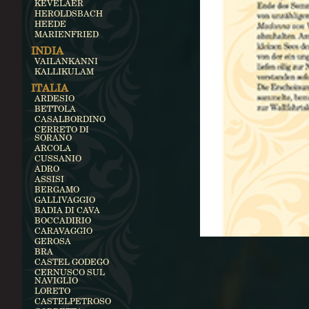
KEVELAER
HEROLDSBACH
HEEDE
MARIENFRIED
INDIA
VAILANKANNI
KALLIKULAM
ITALIA
ARDESIO
BETTOLA
CASALBORDINO
CERRETO DI
SORANO
ARCOLA
CUSSANIO
ADRO
ASSISI
BERGAMO
GALLIVAGGIO
BADIA DI CAVA
BOCCADIRIO
CARAVAGGIO
GEROSA
BRA
CASTEL GODEGO
CERNUSCO SUL
NAVIGLIO
LORETO
CASTELPETROSO